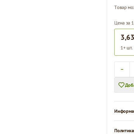
Tовар мо
Цена за 1
3,63
1+ шт.
Количест
Доб
Информац
Политика