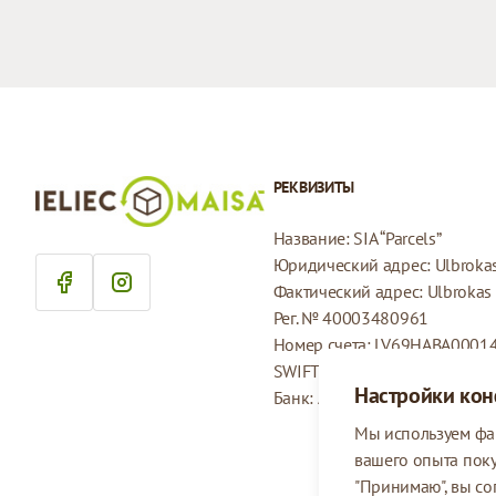
РЕКВИЗИТЫ
Название: SIA “Parcels”
Юридический адрес: Ulbrokas 
Фактический адрес: Ulbrokas i
Рег. № 40003480961
Номер счета: LV69HABA0001
SWIFT: HABALV22
Настройки ко
Банк: AS Swedbank
Мы используем фа
вашего опыта пок
"Принимаю", вы со