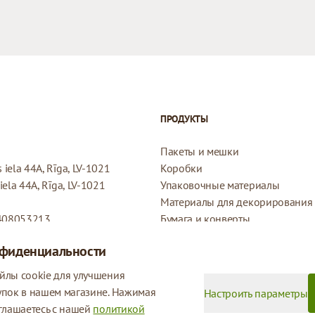
ПРОДУКТЫ
Пакеты и мешки
iela 44A, Rīga, LV-1021
Коробки
ela 44A, Rīga, LV-1021
Упаковочные материалы
Материалы для декорирования
408053213
Бумага и конверты
Конверты
нфиденциальности
Подарочные бирки
Политика возврата
йлы cookie для улучшения
Политика конфиденциальности
упок в нашем магазине. Нажимая
Настроить параметры
глашаетесь с нашей
политикой