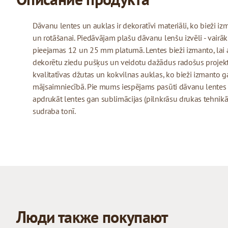
Dāvanu lentes un auklas ir dekoratīvi materiāli, ko bieži 
un rotāšanai. Piedāvājam plašu dāvanu lenšu izvēli - vairāk
pieejamas 12 un 25 mm platumā. Lentes bieži izmanto, lai 
dekorētu ziedu pušķus un veidotu dažādus radošus projekt
kvalitatīvas džutas un kokvilnas auklas, ko bieži izmanto
mājsaimniecībā. Pie mums iespējams pasūti dāvanu lentes
apdrukāt lentes gan sublimācijas (pilnkrāsu drukas tehnikā)
sudraba tonī.
Люди также покупают