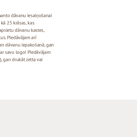
izmanto dāvanu iesaiņošanai
 kā 25 krāsas, kas
apsietu dāvanu kastes,
us. Piedāvājam arī
 gan dāvanu iepakošanā, gan
 ar savu logo! Piedāvājam
, gan drukāt zelta vai