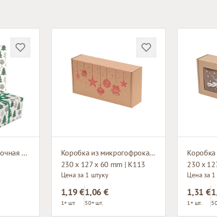
Подарочная упаковочная бумага
Коробка из микрогофрокартона
230 x 127 x 60 mm | K113
230 x 12
Цена за 1 штуку
Цена за 1
1,19 €
1,06 €
1,31 €
1
1+ шт.
50+ шт.
1+ шт.
50