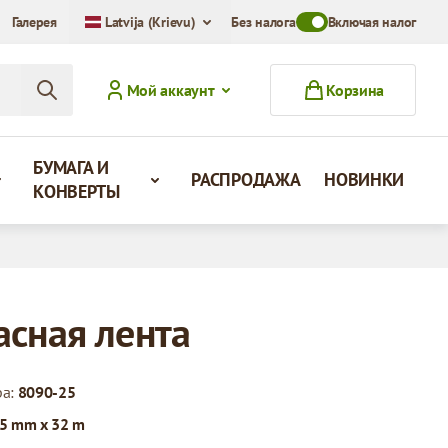
Галерея
Latvija (Krievu)
Без налога
Toggle VAT Mode Swit
Включая налог
Мой аккаунт
Корзина
БУМАГА И
РАСПРОДАЖА
НОВИНКИ
КОНВЕРТЫ
асная лента
ра:
8090-25
5 mm x 32 m