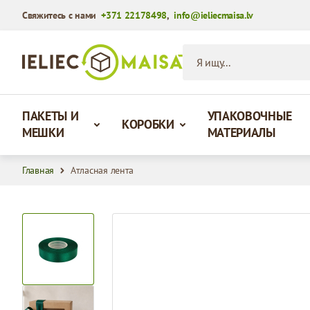
Свяжитесь с нами
+371 22178498
,
info@ieliecmaisa.lv
Перейти к содержимому
Я ищу...
ПАКЕТЫ И
УПАКОВОЧНЫЕ
КОРОБКИ
МЕШКИ
МАТЕРИАЛЫ
Главная
Атласная лента
View larger image
View larger image