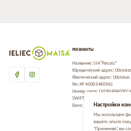
РЕКВИЗИТЫ
Название: SIA “Parcels”
Юридический адрес: Ulbrokas 
Фактический адрес: Ulbrokas i
Рег. № 40003480961
Номер счета: LV69HABA0001
SWIFT: HABALV22
Настройки ко
Банк: AS Swedbank
Мы используем фа
вашего опыта пок
"Принимаю", вы со