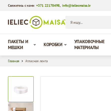
Свяжитесь с нами
+371 22178498
,
info@ieliecmaisa.lv
Перейти к содержимому
Я ищу...
ПАКЕТЫ И
УПАКОВОЧНЫЕ
КОРОБКИ
МЕШКИ
МАТЕРИАЛЫ
Главная
Атласная лента
View larger image
View larger image