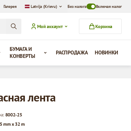
Галерея
Latvija (Krievu)
Без налога
Toggle VAT Mode Swit
Включая налог
Мой аккаунт
Корзина
БУМАГА И
РАСПРОДАЖА
НОВИНКИ
КОНВЕРТЫ
асная лента
ра:
8002-25
5 mm x 32 m