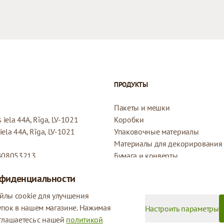
ПРОДУКТЫ
Пакеты и мешки
iela 44A, Rīga, LV-1021
Коробки
ela 44A, Rīga, LV-1021
Упаковочные материалы
Материалы для декорирования
408053213
Бумага и конверты
Конверты
нфиденциальности
Подарочные бирки
Политика возврата
йлы cookie для улучшения
Политика конфиденциальности
упок в нашем магазине. Нажимая
Настроить параметры
глашаетесь с нашей
политикой