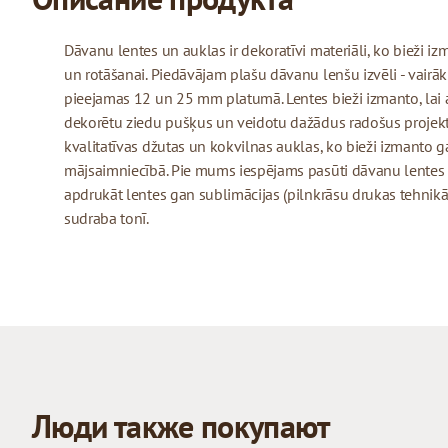
Dāvanu lentes un auklas ir dekoratīvi materiāli, ko bieži 
un rotāšanai. Piedāvājam plašu dāvanu lenšu izvēli - vairāk
pieejamas 12 un 25 mm platumā. Lentes bieži izmanto, lai 
dekorētu ziedu pušķus un veidotu dažādus radošus projekt
kvalitatīvas džutas un kokvilnas auklas, ko bieži izmanto
mājsaimniecībā. Pie mums iespējams pasūti dāvanu lentes
apdrukāt lentes gan sublimācijas (pilnkrāsu drukas tehnikā)
sudraba tonī.
Люди также покупают