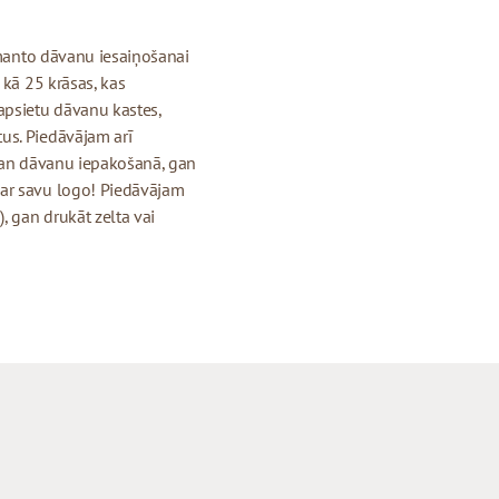
izmanto dāvanu iesaiņošanai
 kā 25 krāsas, kas
apsietu dāvanu kastes,
us. Piedāvājam arī
 gan dāvanu iepakošanā, gan
 ar savu logo! Piedāvājam
, gan drukāt zelta vai