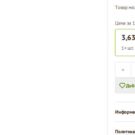
Tовар мо
Цена за 1
3,63
1+ шт.
Количест
Доб
Информац
Политика