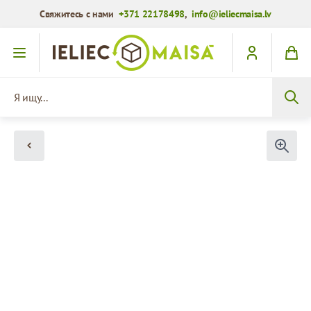
Свяжитесь с нами
+371 22178498
,
info@ieliecmaisa.lv
Перейти к содержимому
Я ищу...