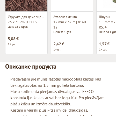
Стружка для декорирования
Атласная лента
Шнуры
25 x 35 cm | DS005
12 mm x 32 m | 8140-
1.5 mm x 75
Цена за 1 iepak.
12
RS04
Цена за 1 gab.
Цена за 1 gab
5,08 €
2,42 €
1,57 €
1+ уп.
1+ шт.
1+ шт.
Описание продукта
Piedāvājam pie mums ražotas mikrogofras kastes, kas
tiek izgatavotas no 1,5 mm gofrētā kartona.
Mūsu sortimentā pieejamas divdaļīgas vai FEFCO
konstrukcijas kastes ar vai bez loga. Kastēm piedāvājam
plašu krāsu un izmēra daudzveidību.
Kastēm ir vairāki plusi - tās ir videi draudzīgas,