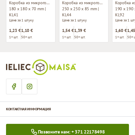
Коробка из микрогофрокартона с окном
Коробка из микрогофрокартона с окном
180 x 180 x 70 mm |
250 x 250 x 85 mm |
190 x 190 
KL41
KL44
KL92
Цена за 1 штуку
Цена за 1 штуку
Цена за 1 шт
1,23 €
1,10 €
1,54 €
1,39 €
1,60 €
1,45
1+ шт.
50+ шт.
1+ шт.
50+ шт.
1+ шт.
50+ 
КОНТАКТНАЯ ИНФОРМАЦИЯ
Позвоните нам: + 371 22178498