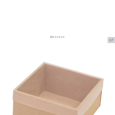
1/7
Коробка из микрогофрокартона с
окном
Код товара:
KL39
Размер:
210 x 210 x 70 mm
Материал:
коричневая микрогофра
Толщина:
1.5 mm
Товар нельзя получить в пункте выдачи.