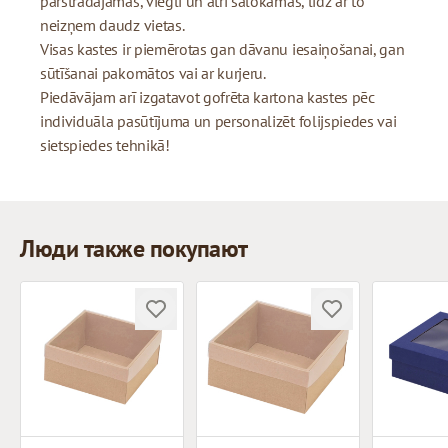
pārstrādājamas, viegli un ātri salokāmas, līdz ar to
neizņem daudz vietas.
Visas kastes ir piemērotas gan dāvanu iesaiņošanai, gan
sūtīšanai pakomātos vai ar kurjeru.
Piedāvājam arī izgatavot gofrēta kartona kastes pēc
individuāla pasūtījuma un personalizēt folijspiedes vai
sietspiedes tehnikā!
Люди также покупают