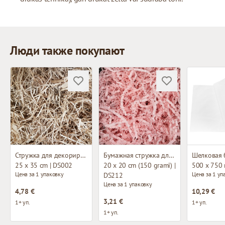
Люди также покупают
Стружка для декорирования
Бумажная стружка для декорирования
Шелковая 
25 x 35 cm | DS002
20 x 20 cm (150 grami) |
500 x 750
Цена за 1 упаковку
Цена за 1 уп
DS212
Цена за 1 упаковку
4,78 €
10,29 €
3,21 €
1+ уп.
1+ уп.
1+ уп.