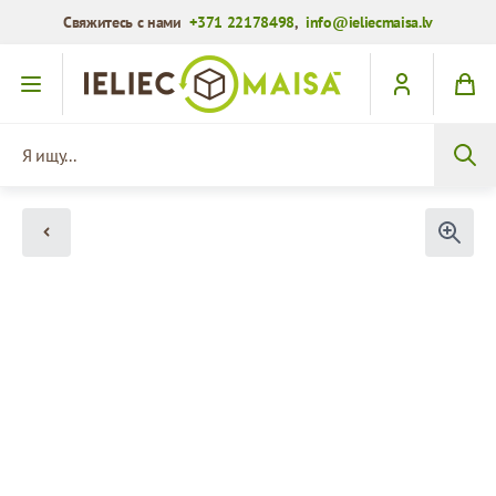
Свяжитесь с нами
+371 22178498
,
info@ieliecmaisa.lv
Перейти к содержимому
Я ищу...