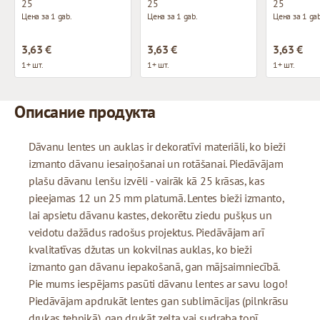
25
25
25
Цена за 1 gab.
Цена за 1 gab.
Цена за 1 gab
3,63 €
3,63 €
3,63 €
1+ шт.
1+ шт.
1+ шт.
Описание продукта
Dāvanu lentes un auklas ir dekoratīvi materiāli, ko bieži
izmanto dāvanu iesaiņošanai un rotāšanai. Piedāvājam
plašu dāvanu lenšu izvēli - vairāk kā 25 krāsas, kas
pieejamas 12 un 25 mm platumā. Lentes bieži izmanto,
lai apsietu dāvanu kastes, dekorētu ziedu pušķus un
veidotu dažādus radošus projektus. Piedāvājam arī
kvalitatīvas džutas un kokvilnas auklas, ko bieži
izmanto gan dāvanu iepakošanā, gan mājsaimniecībā.
Pie mums iespējams pasūti dāvanu lentes ar savu logo!
Piedāvājam apdrukāt lentes gan sublimācijas (pilnkrāsu
drukas tehnikā), gan drukāt zelta vai sudraba tonī.