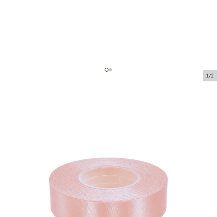
1/2
Атласная лента
Код товара:
8044-25
Размер:
25 mm x 32 m
Tовар можно получить в пункте выдачи.
Цена за 1 штуку
3,63 €