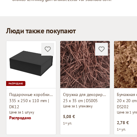
Люди также покупают
РАСПРОДАНО
Подарочные коробки с магнитом
Стружка для декорирования
335 x 250 x 110 mm |
25 x 35 cm | DS005
20 x 20 cm 
Цена за 1 упаковку
DK12
DS202
Цена за 1 штуку
Цена за 1 уп
5,08 €
Распродано
2,78 €
1+ уп.
1+ уп.