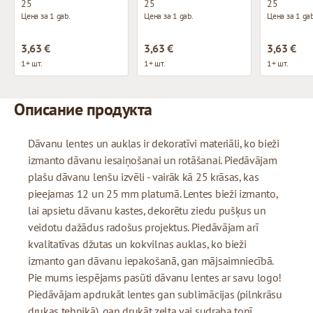
25
25
25
Цена за 1 gab.
Цена за 1 gab.
Цена за 1 gab
3,63 €
3,63 €
3,63 €
1+ шт.
1+ шт.
1+ шт.
Описание продукта
Dāvanu lentes un auklas ir dekoratīvi materiāli, ko bieži
izmanto dāvanu iesaiņošanai un rotāšanai. Piedāvājam
plašu dāvanu lenšu izvēli - vairāk kā 25 krāsas, kas
pieejamas 12 un 25 mm platumā. Lentes bieži izmanto,
lai apsietu dāvanu kastes, dekorētu ziedu pušķus un
veidotu dažādus radošus projektus. Piedāvājam arī
kvalitatīvas džutas un kokvilnas auklas, ko bieži
izmanto gan dāvanu iepakošanā, gan mājsaimniecībā.
Pie mums iespējams pasūti dāvanu lentes ar savu logo!
Piedāvājam apdrukāt lentes gan sublimācijas (pilnkrāsu
drukas tehnikā), gan drukāt zelta vai sudraba tonī.