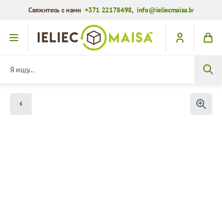
Свяжитесь с нами
+371 22178498
,
info@ieliecmaisa.lv
Перейти к содержимому
Я ищу...