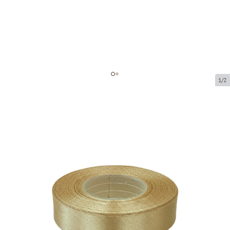
1/2
Атласная лента
Код товара:
8127-25
Размер:
25 mm x 32 m
Tовар можно получить в пункте выдачи.
Цена за 1 штуку
3,63 €