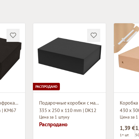
РАСПРОДАНО
Коробка из микрогофрокартона
Подарочные коробки с магнитом
m | KM67
335 x 250 x 110 mm | DK12
430 x 30
Цена за 1 штуку
Цена за 1
Распродано
1,39 €
1
1+ шт.
50