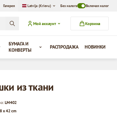
Галерея
Latvija (Krievu)
Без налога
Toggle VAT Mode Swit
Включая налог
Мой аккаунт
Корзина
БУМАГА И
РАСПРОДАЖА
НОВИНКИ
КОНВЕРТЫ
ки из ткани
ра:
LM402
8 x 42 cm