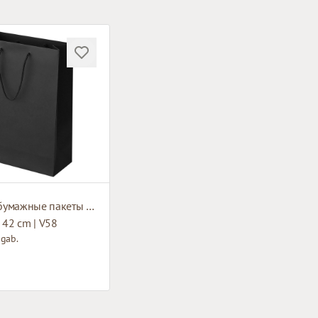
Чёрные бумажные пакеты с тканевыми ручками
 42 cm | V58
 gab.