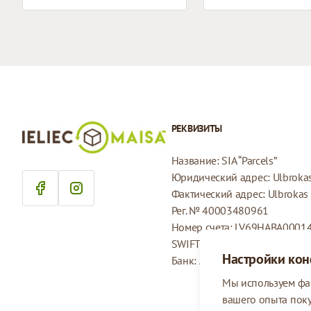
РЕКВИЗИТЫ
Название: SIA “Parcels”
Юридический адрес: Ulbrokas 
Фактический адрес: Ulbrokas i
Рег. № 40003480961
Номер счета: LV69HABA0001
SWIFT: HABALV22
Настройки ко
Банк: AS Swedbank
Мы используем фа
вашего опыта пок