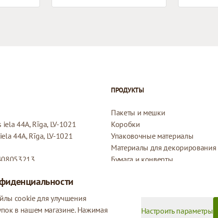
ПРОДУКТЫ
Пакеты и мешки
iela 44A, Rīga, LV-1021
Коробки
ela 44A, Rīga, LV-1021
Упаковочные материалы
Материалы для декорирования
408053213
Бумага и конверты
Конверты
нфиденциальности
Подарочные бирки
Политика возврата
йлы cookie для улучшения
Политика конфиденциальности
упок в нашем магазине. Нажимая
Настроить параметры