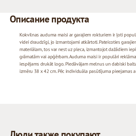
Описание продукта
Kokvilnas auduma maisi ar garajiem rokturiem ir ļoti populār
videi draudzīgi, jo izmantojami atkārtoti. Pateicoties garaj
materiālam, tos var nest uz pleca, izmantojot dažādiem iepi
grāmatām vai apģērbam. Auduma maisi ir populāri reklāmas
iespējams drukāt logo. Piedāvājam melnus un dabiski balt
izmēru 38 x 42 cm. Pēc individuāla pasūtījuma pieejamas arī
Люди также покупают