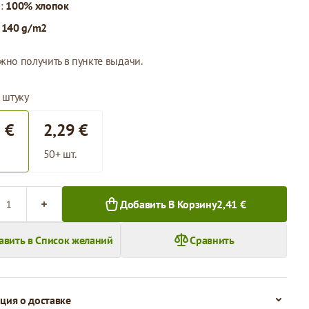
л:
100% хлопок
:
140 g/m2
жно получить в пункте выдачи.
 штуку
 €
2,29 €
50+ шт.
во
Добавить В Корзину
2,41 €
авить в Список желаний
Сравнить
ия о доставке