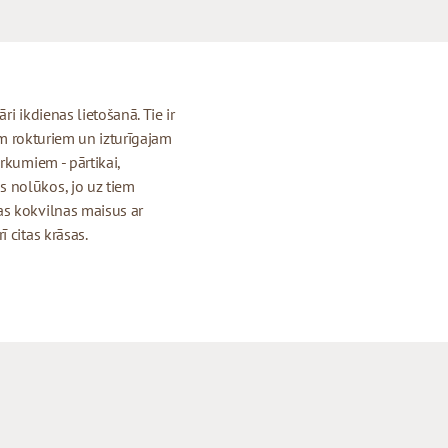
i ikdienas lietošanā. Tie ir
iem rokturiem un izturīgajam
rkumiem - pārtikai,
 nolūkos, jo uz tiem
as kokvilnas maisus ar
 citas krāsas.