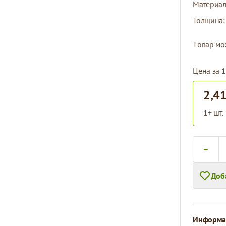
Материа
Толщина
Tовар мо
Цена за 1
2,41
1+ шт.
Количест
Доб
Информац