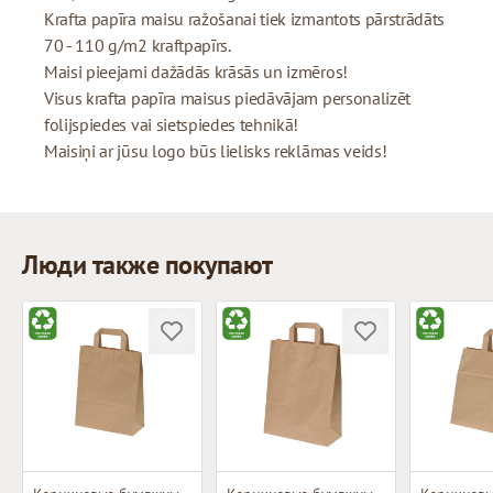
Krafta papīra maisu ražošanai tiek izmantots pārstrādāts
70 - 110 g/m2 kraftpapīrs.
Maisi pieejami dažādās krāsās un izmēros!
Visus krafta papīra maisus piedāvājam personalizēt
folijspiedes vai sietspiedes tehnikā!
Maisiņi ar jūsu logo būs lielisks reklāmas veids!
Люди также покупают