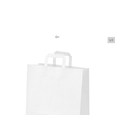
1/2
Белые бумажные пакеты с
плоскими ручками
Код товара:
P21761
Размер:
32 x 16 x 44 cm
Материал:
крафт-бумага
Толщина:
90 g/m2
Tовар можно получить в пункте выдачи.