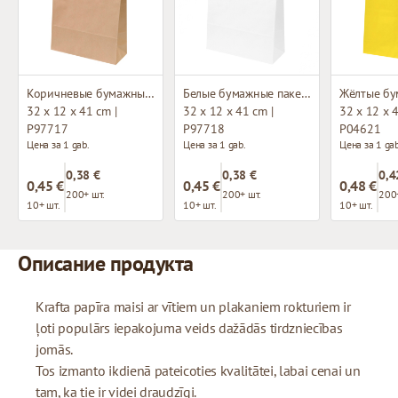
Коричневые бумажные пакеты с плетёными ручками
Белые бумажные пакеты с плетёными ручками
32 x 12 x 41 cm |
32 x 12 x 41 cm |
32 x 12 x 4
P97717
P97718
P04621
Цена за 1 gab.
Цена за 1 gab.
Цена за 1 gab
0,38 €
0,38 €
0,4
0,45 €
0,45 €
0,48 €
200+ шт.
200+ шт.
200
10+ шт.
10+ шт.
10+ шт.
Описание продукта
Krafta papīra maisi ar vītiem un plakaniem rokturiem ir
ļoti populārs iepakojuma veids dažādās tirdzniecības
jomās.
Tos izmanto ikdienā pateicoties kvalitātei, labai cenai un
tam, ka tie ir videi draudzīgi.