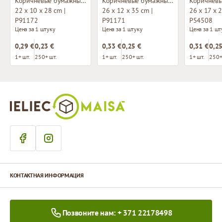
Коричневые бумажные пакеты с плоскими ручками
Коричневые бумажные пакеты с плоскими ручками
22 x 10 x 28 cm |
26 x 12 x 35 cm |
26 x 17 x 2
P91172
P91171
P54508
Цена за 1 штуку
Цена за 1 штуку
Цена за 1 шт
0,29 €
0,23 €
0,33 €
0,25 €
0,31 €
0,25
1+ шт.
250+ шт.
1+ шт.
250+ шт.
1+ шт.
250+
КОНТАКТНАЯ ИНФОРМАЦИЯ
Позвоните нам: + 371 22178498