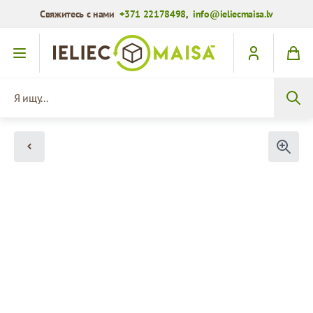
Свяжитесь с нами
+371 22178498
,
info@ieliecmaisa.lv
Перейти к содержимому
Я ищу...