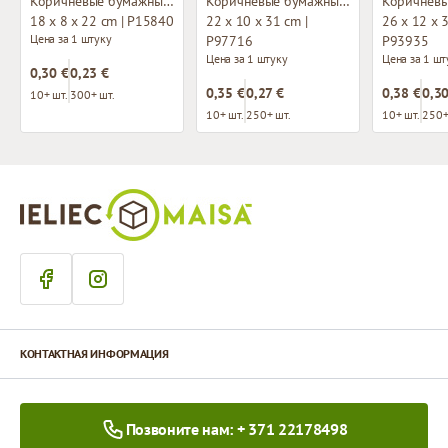
Коричневые бумажные пакеты с плетёными ручками
Коричневые бумажные пакеты с плетёными ручками
18 x 8 x 22 cm | P15840
22 x 10 x 31 cm |
26 x 12 x 3
Цена за 1 штуку
P97716
P93935
Цена за 1 штуку
Цена за 1 шт
0,30 €
0,23 €
0,35 €
0,27 €
0,38 €
0,30
10+ шт.
300+ шт.
10+ шт.
250+ шт.
10+ шт.
250+
КОНТАКТНАЯ ИНФОРМАЦИЯ
Позвоните нам: + 371 22178498