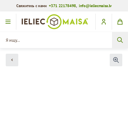
Свяжитесь с нами
+371 22178498
,
info@ieliecmaisa.lv
Перейти к содержимому
Я ищу...