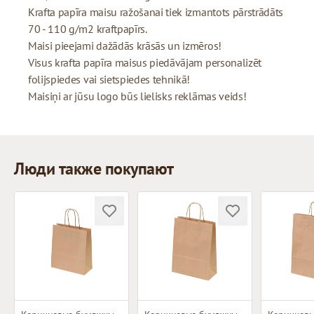
Krafta papīra maisu ražošanai tiek izmantots pārstrādāts
70 - 110 g/m2 kraftpapīrs.
Maisi pieejami dažādās krāsās un izmēros!
Visus krafta papīra maisus piedāvājam personalizēt
folijspiedes vai sietspiedes tehnikā!
Maisiņi ar jūsu logo būs lielisks reklāmas veids!
Люди также покупают