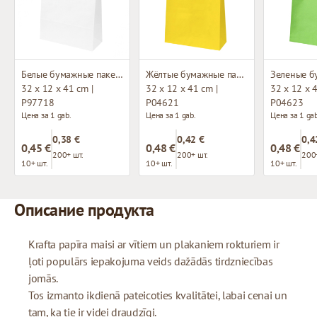
Белые бумажные пакеты с плетёными ручками
Жёлтые бумажные пакеты с плетёными ручками
32 x 12 x 41 cm |
32 x 12 x 41 cm |
32 x 12 x 4
P97718
P04621
P04623
Цена за 1 gab.
Цена за 1 gab.
Цена за 1 gab
0,38 €
0,42 €
0,4
0,45 €
0,48 €
0,48 €
200+ шт.
200+ шт.
200
10+ шт.
10+ шт.
10+ шт.
Описание продукта
Krafta papīra maisi ar vītiem un plakaniem rokturiem ir
ļoti populārs iepakojuma veids dažādās tirdzniecības
jomās.
Tos izmanto ikdienā pateicoties kvalitātei, labai cenai un
tam, ka tie ir videi draudzīgi.