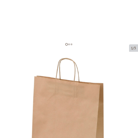
1/3
Коричневые бумажные пакеты с
плетёными ручками
Код товара:
P97717
Размер:
32 x 12 x 41 cm
Материал:
крафт-бумага
Толщина:
100 g/m2
Tовар можно получить в пункте выдачи.