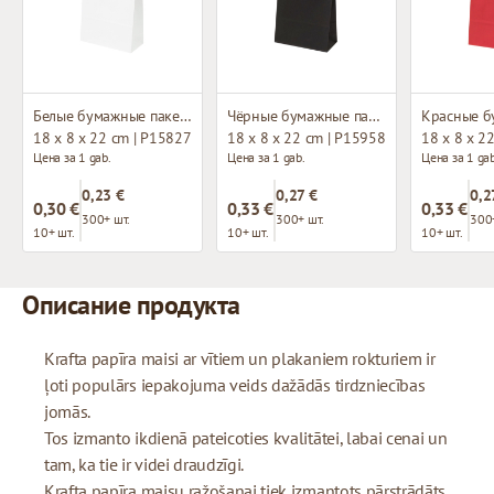
Белые бумажные пакеты с плетёными ручками
Чёрные бумажные пакеты с плетёными ручками
18 x 8 x 22 cm | P15827
18 x 8 x 22 cm | P15958
18 x 8 x 2
Цена за 1 gab.
Цена за 1 gab.
Цена за 1 gab
0,23 €
0,27 €
0,2
0,30 €
0,33 €
0,33 €
300+ шт.
300+ шт.
300
10+ шт.
10+ шт.
10+ шт.
Описание продукта
Krafta papīra maisi ar vītiem un plakaniem rokturiem ir
ļoti populārs iepakojuma veids dažādās tirdzniecības
jomās.
Tos izmanto ikdienā pateicoties kvalitātei, labai cenai un
tam, ka tie ir videi draudzīgi.
Krafta papīra maisu ražošanai tiek izmantots pārstrādāts