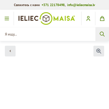
Свяжитесь с нами
+371 22178498
,
info@ieliecmaisa.lv
Перейти к содержимому
Я ищу...