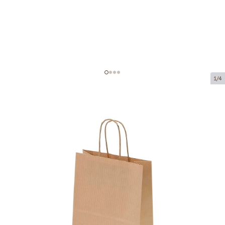
1/4
Коричневые бумажные пакеты с
плетёными ручками
Код товара:
P15840
Размер:
18 x 8 x 22 cm
Материал:
крафт-бумага
Толщина:
90 g/m2
Tовар можно получить в пункте выдачи.