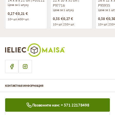
14 x 8 x 21 cm | P03112
22 x 10 x 31 cm |
26 x 12 x 3
Цена за 1 штуку
P97716
P93935
Цена за 1 штуку
Цена за 1 шт
0,27 €
0,21 €
0,35 €
0,27 €
0,38 €
0,30
10+ шт.
400+ шт.
10+ шт.
250+ шт.
10+ шт.
250+
КОНТАКТНАЯ ИНФОРМАЦИЯ
Позвоните нам: + 371 22178498