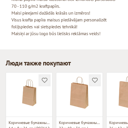
70 - 110 g/m2 kraftpapīrs.
Maisi pieejami dažādās krāsās un izmēros!
Visus krafta papīra maisus piedāvājam personalizēt
folijspiedes vai sietspiedes tehnikā!
Maisiņi ar jūsu logo būs lielisks reklāmas veids!
Люди также покупают
Коричневые бумажные пакеты с плетёными ручками
Коричневые бумажные пакеты с плетёными ручками