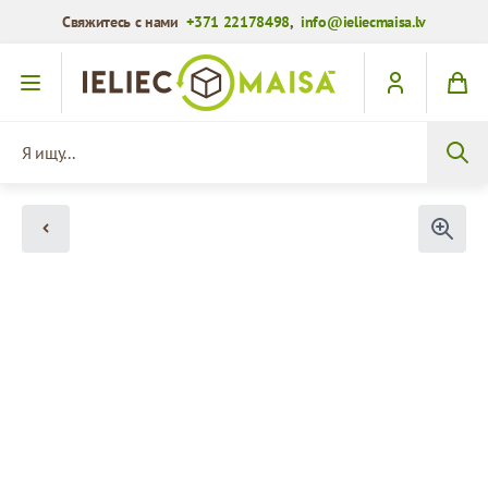
Свяжитесь с нами
+371 22178498
,
info@ieliecmaisa.lv
Перейти к содержимому
Я ищу...