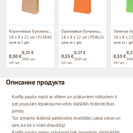
Коричневые бумажные пакеты с плетёными ручками
Оранжевые бумажные пакеты с плетёными ручками
18 x 8 x 22 cm | P15840
18 x 8 x 22 cm | P04626
18 x 8 x 2
Цена за 1 gab.
Цена за 1 gab.
Цена за 1 gab
0,23 €
0,27 €
0,2
0,30 €
0,33 €
0,33 €
300+ шт.
300+ шт.
300
10+ шт.
10+ шт.
10+ шт.
Описание продукта
Krafta papīra maisi ar vītiem un plakaniem rokturiem ir
ļoti populārs iepakojuma veids dažādās tirdzniecības
jomās.
Tos izmanto ikdienā pateicoties kvalitātei, labai cenai un
tam, ka tie ir videi draudzīgi.
Krafta papīra maisu ražošanai tiek izmantots pārstrādāts