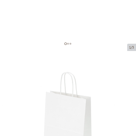
1/3
Белые бумажные пакеты с
плетёными ручками
Код товара:
P15827
Размер:
18 x 8 x 22 cm
Материал:
крафт-бумага
Толщина:
90 g/m2
Tовар можно получить в пункте выдачи.