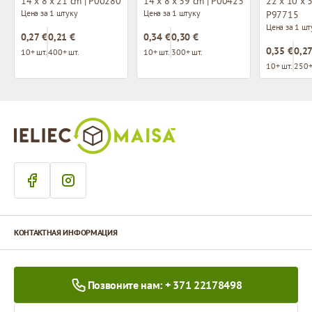
14 x 8 x 21 cm | P00280
14 x 8 x 39 cm | P00423
22 x 10 x 3
Цена за 1 штуку
Цена за 1 штуку
P97715
Цена за 1 шт
0,27 €
0,21 €
0,34 €
0,30 €
0,35 €
0,27
10+ шт.
400+ шт.
10+ шт.
300+ шт.
10+ шт.
250+
КОНТАКТНАЯ ИНФОРМАЦИЯ
Позвоните нам: + 371 22178498