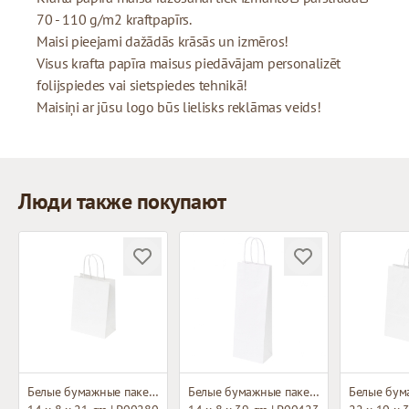
70 - 110 g/m2 kraftpapīrs.
Maisi pieejami dažādās krāsās un izmēros!
Visus krafta papīra maisus piedāvājam personalizēt
folijspiedes vai sietspiedes tehnikā!
Maisiņi ar jūsu logo būs lielisks reklāmas veids!
Люди также покупают
Белые бумажные пакеты с плетёными ручками
Белые бумажные пакеты с плетёными ручками