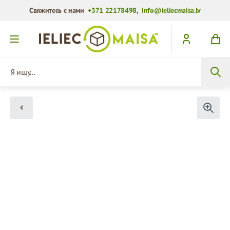
Свяжитесь с нами
+371 22178498
,
info@ieliecmaisa.lv
Перейти к содержимому
Я ищу...