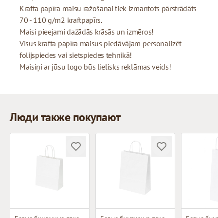
Krafta papīra maisu ražošanai tiek izmantots pārstrādāts
70 - 110 g/m2 kraftpapīrs.
Maisi pieejami dažādās krāsās un izmēros!
Visus krafta papīra maisus piedāvājam personalizēt
folijspiedes vai sietspiedes tehnikā!
Maisiņi ar jūsu logo būs lielisks reklāmas veids!
Люди также покупают