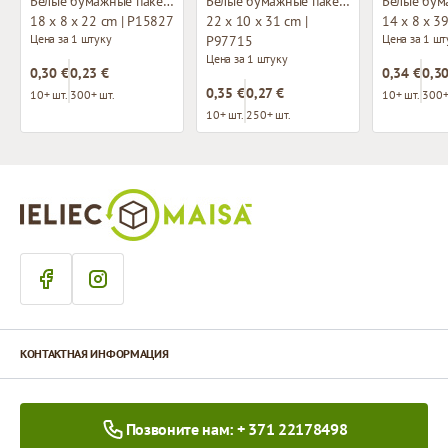
Белые бумажные пакеты с плетёными ручками
Белые бумажные пакеты с плетёными ручками
18 x 8 x 22 cm | P15827
22 x 10 x 31 cm |
14 x 8 x 3
Цена за 1 штуку
Цена за 1 шт
P97715
Цена за 1 штуку
0,30 €
0,23 €
0,34 €
0,30
0,35 €
0,27 €
10+ шт.
300+ шт.
10+ шт.
300+
10+ шт.
250+ шт.
КОНТАКТНАЯ ИНФОРМАЦИЯ
Позвоните нам: + 371 22178498