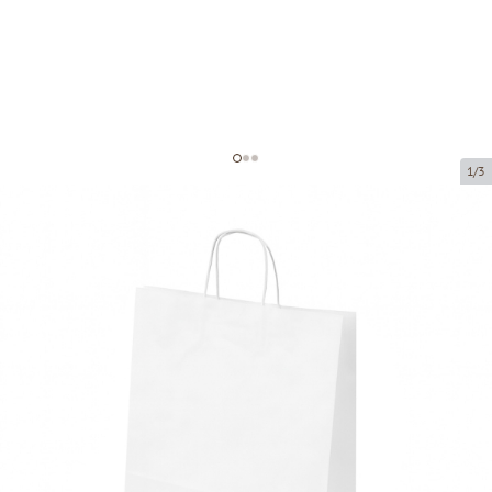
1/3
Белые бумажные пакеты с
плетёными ручками
Код товара:
P12832
Размер:
26 x 12 x 35 cm
Материал:
крафт-бумага
Толщина:
90 g/m2
Tовар можно получить в пункте выдачи.