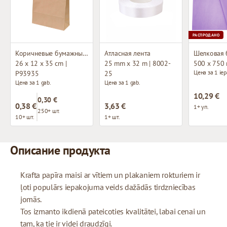
РАСПРОДАНО
Коричневые бумажные пакеты с плетёными ручками
Атласная лента
Шелковая 
26 x 12 x 35 cm |
25 mm x 32 m | 8002-
500 x 750
Цена за 1 iep
P93935
25
Цена за 1 gab.
Цена за 1 gab.
10,29 €
0,30 €
0,38 €
3,63 €
1+ уп.
250+ шт.
10+ шт.
1+ шт.
Описание продукта
Krafta papīra maisi ar vītiem un plakaniem rokturiem ir
ļoti populārs iepakojuma veids dažādās tirdzniecības
jomās.
Tos izmanto ikdienā pateicoties kvalitātei, labai cenai un
tam, ka tie ir videi draudzīgi.