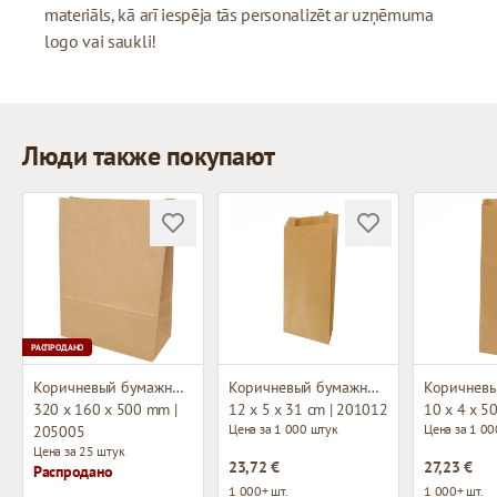
materiāls, kā arī iespēja tās personalizēt ar uzņēmuma
logo vai saukli!
Люди также покупают
РАСПРОДАНО
Коричневый бумажный мешок с плоским основанием
Коричневый бумажный пакет
320 x 160 x 500 mm |
12 x 5 x 31 cm | 201012
10 x 4 x 5
Цена за 1 000 штук
Цена за 1 00
205005
Цена за 25 штук
23,72 €
27,23 €
Распродано
1 000+ шт.
1 000+ шт.