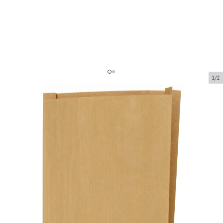
1/2
Коричневый бумажный пакет
Код товара:
201115
Размер:
32 x 8 x 49 cm
Материал:
крафт-бумага
Толщина:
40 g/m2
Tовар можно получить в пункте выдачи.