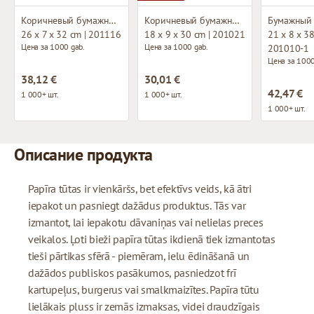
Коричневый бумажный пакет
Коричневый бумажный пакет
26 x 7 x 32 cm | 201116
18 x 9 x 30 cm | 201021
21 x 8 x 38
Цена за 1000 gab.
Цена за 1000 gab.
201010-1
Цена за 1000
38,12 €
30,01 €
42,47 €
1 000+ шт.
1 000+ шт.
1 000+ шт.
Описание продукта
Papīra tūtas ir vienkāršs, bet efektīvs veids, kā ātri
iepakot un pasniegt dažādus produktus. Tās var
izmantot, lai iepakotu dāvaniņas vai nelielas preces
veikalos. Ļoti bieži papīra tūtas ikdienā tiek izmantotas
tieši pārtikas sfērā - piemēram, ielu ēdināšanā un
dažādos publiskos pasākumos, pasniedzot frī
kartupeļus, burgerus vai smalkmaizītes. Papīra tūtu
lielākais pluss ir zemās izmaksas, videi draudzīgais