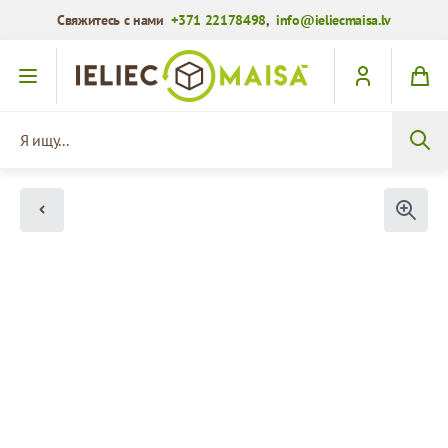
Свяжитесь с нами
+371 22178498
,
info@ieliecmaisa.lv
Перейти к содержимому
Я ищу...