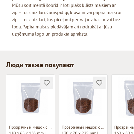
Mūsu sortimentā šobrīd ir ļoti plašs klāsts maisiem ar
zip – lock aizdari. Caurspīdīgi, krāsaini vai papīra maisi ar
zip – lock aizdari, kas pieejami pēc vajadzības ar vai bez
loga. Papīra maisus piedāvājam arī nodrukāt ar jūsu
uzņēmuma logo un produkta aprakstu.
Люди также покупают
Прозрачный мешок с застежкой зип-лок
Прозрачный мешок с застежкой зип-лок
110 x 65 x 185 mm |
130 x 70 x 225 mm |
160 x 80 x