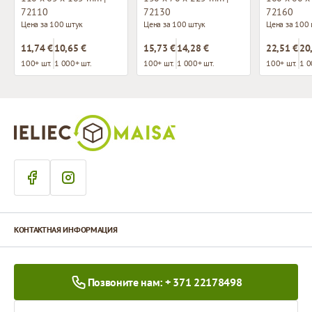
72110
72130
72160
Цена за 100 штук
Цена за 100 штук
Цена за 100
11,74 €
10,65 €
15,73 €
14,28 €
22,51 €
20
100+ шт.
1 000+ шт.
100+ шт.
1 000+ шт.
100+ шт.
1 0
КОНТАКТНАЯ ИНФОРМАЦИЯ
Позвоните нам: + 371 22178498