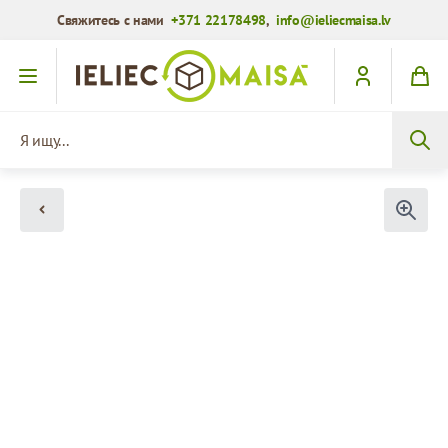
Свяжитесь с нами
+371 22178498
,
info@ieliecmaisa.lv
Перейти к содержимому
Я ищу...