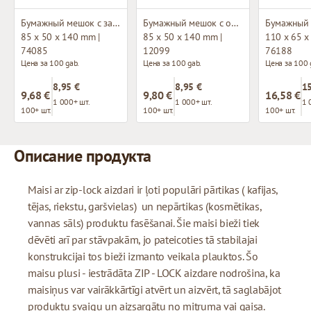
Бумажный мешок с застежкой зип-лок
Бумажный мешок с окном и застежкой зип-лок
85 x 50 x 140 mm |
85 x 50 x 140 mm |
110 x 65 x
74085
12099
76188
Цена за 100 gab.
Цена за 100 gab.
Цена за 100 
8,95 €
8,95 €
15
9,68 €
9,80 €
16,58 €
1 000+ шт.
1 000+ шт.
1 
100+ шт.
100+ шт.
100+ шт.
Описание продукта
Maisi ar zip-lock aizdari ir ļoti populāri pārtikas ( kafijas,
tējas, riekstu, garšvielas) un nepārtikas (kosmētikas,
vannas sāls) produktu fasēšanai. Šie maisi bieži tiek
dēvēti arī par stāvpakām, jo pateicoties tā stabilajai
konstrukcijai tos bieži izmanto veikala plauktos. Šo
maisu plusi - iestrādāta ZIP - LOCK aizdare nodrošina, ka
maisiņus var vairākkārtīgi atvērt un aizvērt, tā saglabājot
produktu svaigu un aizsargātu no mitruma vai gaisa.