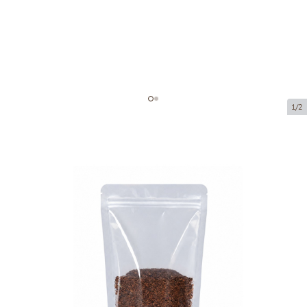
1/2
Прозрачный мешок с застежкой
зип-лок
Код товара:
72085
Размер:
85 x 50 x 140 mm
Материал:
Pet12/Pe110
Tовар можно получить в пункте выдачи.