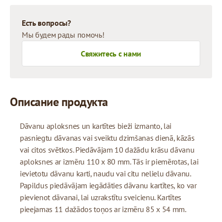
Есть вопросы?
Мы будем рады помочь!
Свяжитесь с нами
Описание продукта
Dāvanu aploksnes un kartītes bieži izmanto, lai
pasniegtu dāvanas vai sveiktu dzimšanas dienā, kāzās
vai citos svētkos. Piedāvājam 10 dažādu krāsu dāvanu
aploksnes ar izmēru 110 x 80 mm. Tās ir piemērotas, lai
ievietotu dāvanu karti, naudu vai citu nelielu dāvanu.
Papildus piedāvājam iegādāties dāvanu kartītes, ko var
pievienot dāvanai, lai uzrakstītu sveicienu. Kartītes
pieejamas 11 dažādos toņos ar izmēru 85 x 54 mm.