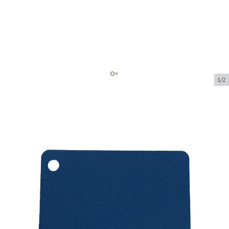
1/2
Подарочные карточки
Код товара:
MK02
Размер:
85 x 54 mm
Толщина:
215 g/m2
Tовар можно получить в пункте выдачи.
Цена за 1 штуку