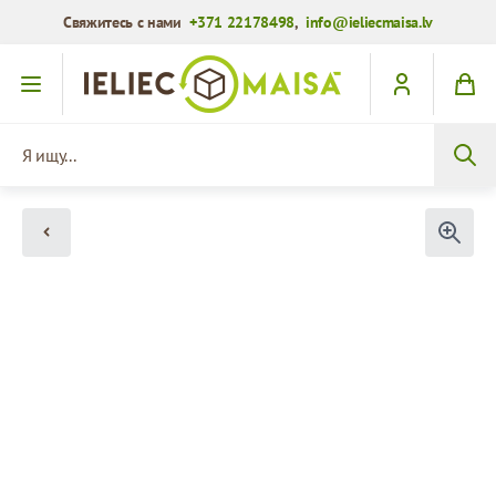
Свяжитесь с нами
+371 22178498
,
info@ieliecmaisa.lv
Перейти к содержимому
Я ищу...