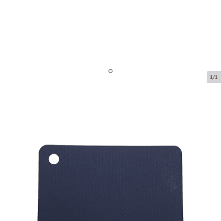
1/1
Подарочные карточки
Код товара:
MK14
Размер:
85 x 54 mm
Толщина:
215 g/m2
Tовар можно получить в пункте выдачи.
Цена за 1 штуку