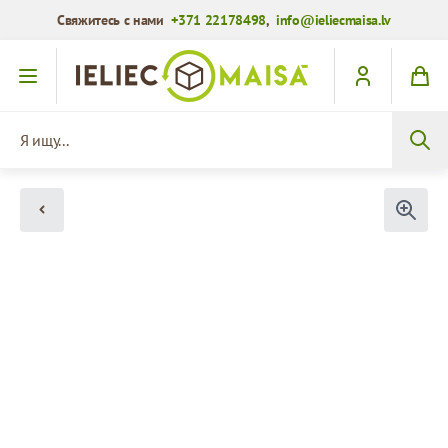
Свяжитесь с нами
+371 22178498
,
info@ieliecmaisa.lv
Перейти к содержимому
Я ищу...