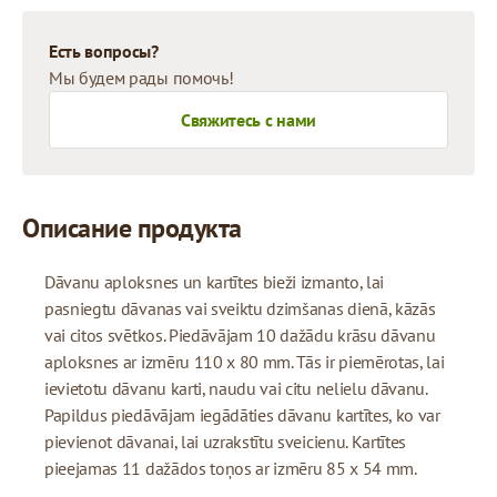
Есть вопросы?
Мы будем рады помочь!
Свяжитесь с нами
Описание продукта
Dāvanu aploksnes un kartītes bieži izmanto, lai
pasniegtu dāvanas vai sveiktu dzimšanas dienā, kāzās
vai citos svētkos. Piedāvājam 10 dažādu krāsu dāvanu
aploksnes ar izmēru 110 x 80 mm. Tās ir piemērotas, lai
ievietotu dāvanu karti, naudu vai citu nelielu dāvanu.
Papildus piedāvājam iegādāties dāvanu kartītes, ko var
pievienot dāvanai, lai uzrakstītu sveicienu. Kartītes
pieejamas 11 dažādos toņos ar izmēru 85 x 54 mm.