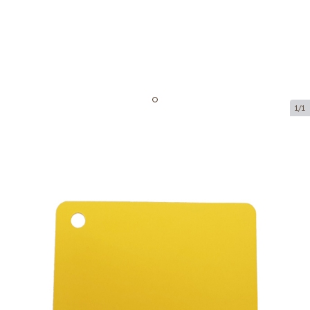
1/1
Подарочные карточки
Код товара:
MK10
Размер:
85 x 54 mm
Толщина:
170 g/m2
Tовар можно получить в пункте выдачи.
Цена за 1 штуку