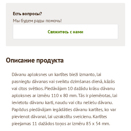
Есть вопросы?
Мы будем рады помочь!
Свяжитесь с нами
Описание продукта
Dāvanu aploksnes un kartītes bieži izmanto, lai
pasniegtu dāvanas vai sveiktu dzimšanas dienā, kāzās
vai citos svētkos. Piedāvājam 10 dažādu krāsu dāvanu
aploksnes ar izmēru 110 x 80 mm. Tās ir piemērotas, lai
ievietotu dāvanu karti, naudu vai citu nelielu dāvanu.
Papildus piedāvājam iegādāties dāvanu kartītes, ko var
pievienot dāvanai, lai uzrakstītu sveicienu. Kartītes
pieejamas 11 dažādos toņos ar izmēru 85 x 54 mm.