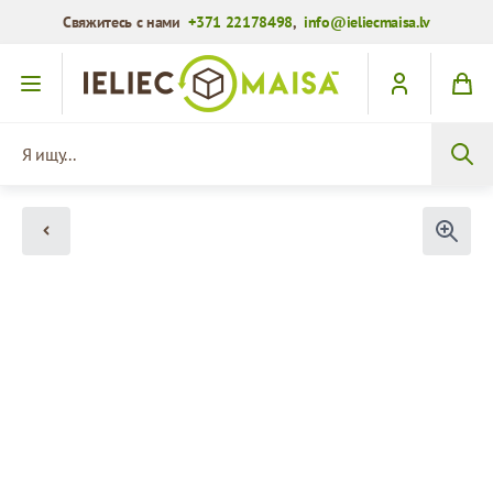
Свяжитесь с нами
+371 22178498
,
info@ieliecmaisa.lv
Перейти к содержимому
Я ищу...