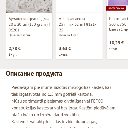
РАСПРОДАНО
Бумажная стружка для декорирования
Атласная лента
Шелковая 
20 x 20 cm (150 grami) |
25 mm x 32 m | 8121-
500 x 750
Цена за 1 iep
DS201
25
Цена за 1 iepak.
Цена за 1 gab.
10,29 €
2,78 €
3,63 €
1+ уп.
1+ уп.
1+ шт.
Описание продукта
Piedāvājam pie mums ražotas mikrogofras kastes, kas
tiek izgatavotas no 1,5 mm gofrētā kartona.
Mūsu sortimentā pieejamas divdaļīgas vai FEFCO
konstrukcijas kastes ar vai bez loga. Kastēm piedāvājam
plašu krāsu un izmēra daudzveidību.
Kastēm ir vairāki plusi - tās ir videi draudzīgas,