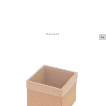
1/7
Коробка из микрогофрокартона с
окном
Код товара:
KL46
Размер:
105 x 105 x 105 mm
Материал:
коричневая микрогофра
Толщина:
1.5 mm
Товар нельзя получить в пункте выдачи.