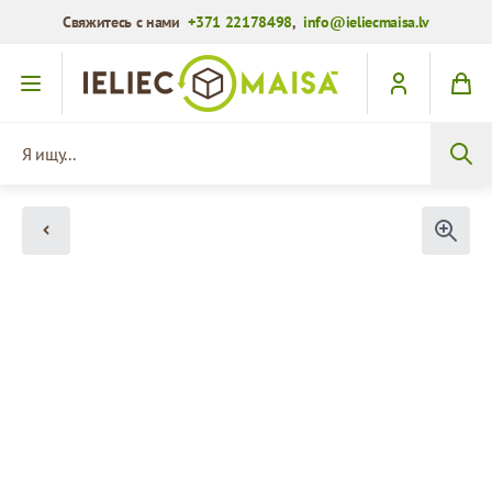
Свяжитесь с нами
+371 22178498
,
info@ieliecmaisa.lv
Перейти к содержимому
Я ищу...