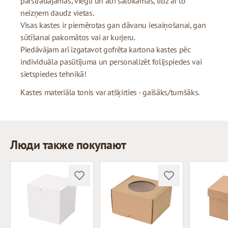
pārstrādājamas, viegli un ātri salokāmas, līdz ar to
neizņem daudz vietas.
Visas kastes ir piemērotas gan dāvanu iesaiņošanai, gan
sūtīšanai pakomātos vai ar kurjeru.
Piedāvājam arī izgatavot gofrēta kartona kastes pēc
individuāla pasūtījuma un personalizēt folijspiedes vai
sietspiedes tehnikā!
Kastes materiāla tonis var atšķirties - gaišāks/tumšāks.
Люди также покупают