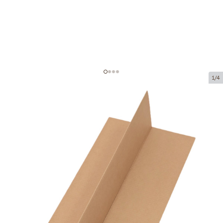
1/4
Вставка для коробки
Код товара:
K31
Размер:
320 x 165 x 83 mm
Материал:
коричневая микрогофра
Толщина:
1.5 mm
Tовар можно получить в пункте выдачи.