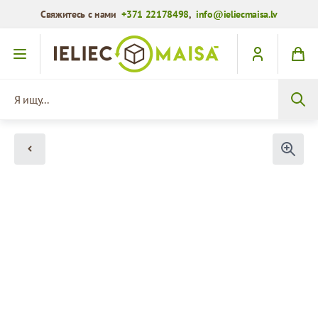
Свяжитесь с нами
+371 22178498
,
info@ieliecmaisa.lv
Перейти к содержимому
Я ищу...