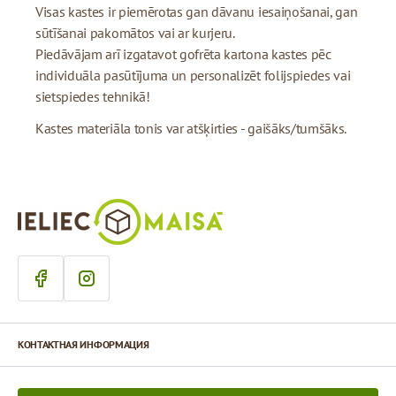
Visas kastes ir piemērotas gan dāvanu iesaiņošanai, gan
sūtīšanai pakomātos vai ar kurjeru.
Piedāvājam arī izgatavot gofrēta kartona kastes pēc
individuāla pasūtījuma un personalizēt folijspiedes vai
sietspiedes tehnikā!
Kastes materiāla tonis var atšķirties - gaišāks/tumšāks.
КОНТАКТНАЯ ИНФОРМАЦИЯ