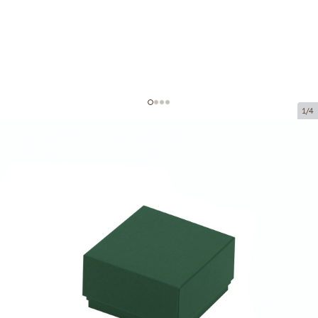
1/4
Картонные коробки без окна
Код товара:
VK61
Размер:
50 x 50 x 30 mm
Материал:
картон
Толщина:
320 g/m2
Tовар можно получить в пункте выдачи.