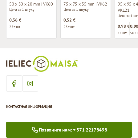
50 x 50 x 20 mm | VK60
75 x 75 x 35 mm | VK62
95 x 95 x 
Цена за 1 штуку
Цена за 1 штуку
VKL21
Цена за 1 шт
0,36 €
0,52 €
0,98 €
0,90
25+ шт.
25+ шт.
1+ шт.
50+ 
КОНТАКТНАЯ ИНФОРМАЦИЯ
Позвоните нам: + 371 22178498