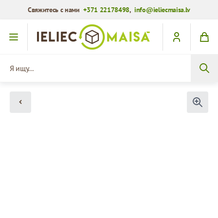
Свяжитесь с нами
+371 22178498
,
info@ieliecmaisa.lv
Перейти к содержимому
Я ищу...