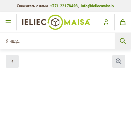
Свяжитесь с нами
+371 22178498
,
info@ieliecmaisa.lv
Перейти к содержимому
Я ищу...