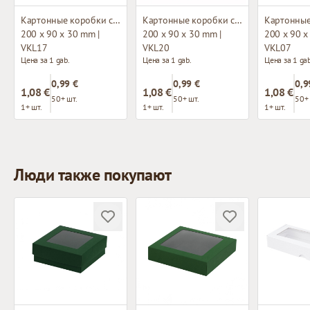
Картонные коробки с окном
Картонные коробки с окном
200 x 90 x 30 mm |
200 x 90 x 30 mm |
200 x 90 x
VKL17
VKL20
VKL07
Цена за 1 gab.
Цена за 1 gab.
Цена за 1 gab
0,99 €
0,99 €
0,9
1,08 €
1,08 €
1,08 €
50+ шт.
50+ шт.
50+ 
1+ шт.
1+ шт.
1+ шт.
Люди также покупают