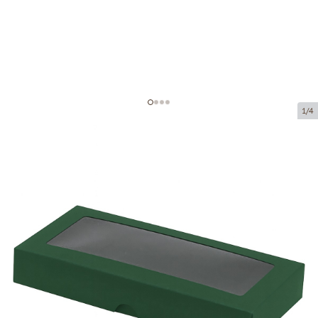
1/4
Картонные коробки с окном
Код товара:
VKL22
Размер:
200 x 90 x 30 mm
Материал:
картон
Толщина:
320 g/m2
Tовар можно получить в пункте выдачи.