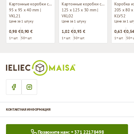
Картонные коробки с окном
Картонные коробки с окном
95 x 95 x 40 mm |
125 x 125 x 30 mm |
205 x 80 x
VKL21
VKL02
KLV52
Цена за 1 штуку
Цена за 1 штуку
Цена за 1 шт
0,98 €
0,90 €
1,02 €
0,93 €
0,63 €
0,54
1+ шт.
50+ шт.
1+ шт.
50+ шт.
1+ шт.
50+ 
КОНТАКТНАЯ ИНФОРМАЦИЯ
Позвоните нам: + 371 22178498