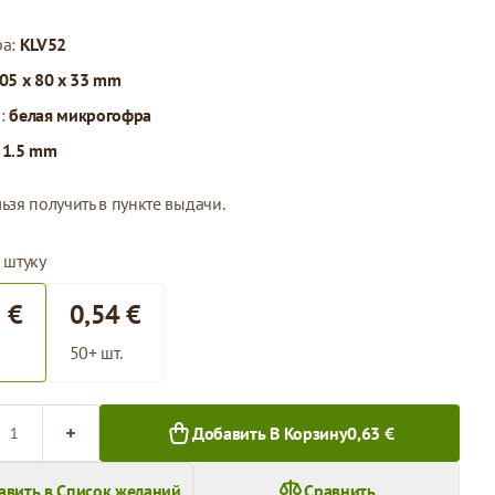
ра:
KLV52
05 x 80 x 33 mm
л:
белая микрогофра
:
1.5 mm
ьзя получить в пункте выдачи.
 штуку
 €
0,54 €
50+ шт.
во
Добавить В Корзину
0,63 €
авить в Список желаний
Сравнить