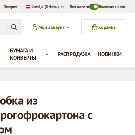
Галерея
Latvija (Krievu)
Без налога
Toggle VAT Mode Swit
Включая налог
Мой аккаунт
Корзина
БУМАГА И
РАСПРОДАЖА
НОВИНКИ
КОНВЕРТЫ
обка из
рогофрокартона с
ом