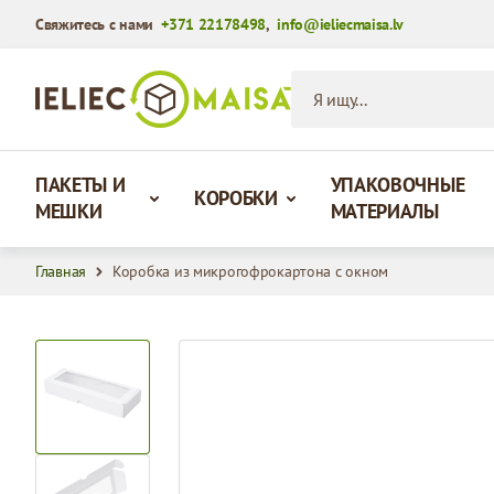
Свяжитесь с нами
+371 22178498
,
info@ieliecmaisa.lv
Перейти к содержимому
Я ищу...
ПАКЕТЫ И
УПАКОВОЧНЫЕ
КОРОБКИ
МЕШКИ
МАТЕРИАЛЫ
Главная
Коробка из микрогофрокартона с окном
View larger image
View larger image