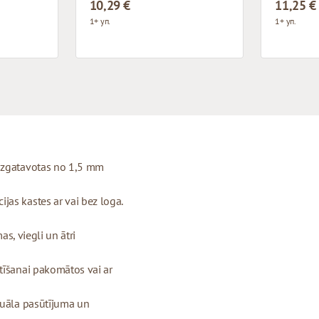
10,29 €
11,25 €
1+ уп.
1+ уп.
 izgatavotas no 1,5 mm
as kastes ar vai bez loga.
as, viegli un ātri
tīšanai pakomātos vai ar
duāla pasūtījuma un