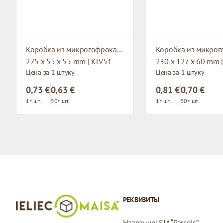
Коробка из микрогофрокартона с окном
275 x 55 x 55 mm | KLV51
230 x 127 x 60 mm 
Цена за 1 штуку
Цена за 1 штуку
0,73 €
0,63 €
0,81 €
0,70 €
1+ шт.
50+ шт.
1+ шт.
50+ шт.
РЕКВИЗИТЫ
Название: SIA “Parcels”