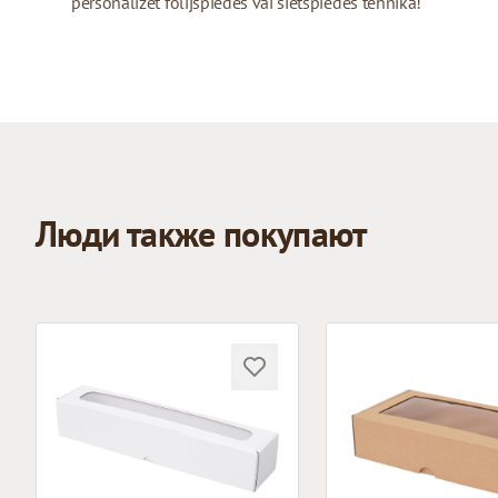
personalizēt folijspiedes vai sietspiedes tehnikā!
Люди также покупают