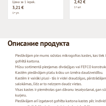
2,42 €
Цена за 1 iepak.
3,21 €
1+ шт.
1+ уп.
Описание продукта
Piedāvājam pie mums ražotas mikrogofras kastes, kas tiek
gofrētā kartona.
Mūsu sortimentā pieejamas divdaļīgas vai FEFCO konstrukcij
Kastēm piedāvājam plašu krāsu un izmēra daudzveidību.
Kastēm ir vairāki plusi - tās ir videi draudzīgas, pārstrādājam
salokāmas, līdz ar to neizņem daudz vietas.
Visas kastes ir piemērotas gan dāvanu iesaiņošanai, gan sū
kurjeru.
Piedāvājam arī izgatavot gofrēta kartona kastes pēc indivi