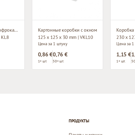
Коробка из микрогофрокартона с окном
Картонные коробки с окном
| KL8
125 x 125 x 30 mm | VKL10
230 x 12
Цена за 1 штуку
Цена за 1
0,86 €
0,76 €
1,15 €
1
1+ шт.
50+ шт.
1+ шт.
50
ПРОДУКТЫ
Пакеты и мешки