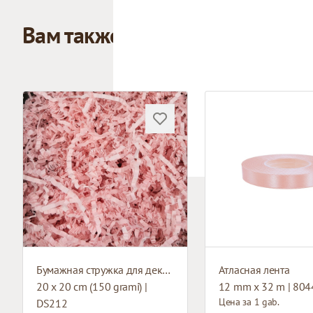
Вам также может понравиться
Бумажная стружка для декорирования
Атласная лента
20 x 20 cm (150 grami) |
12 mm x 32 m | 804
Цена за 1 gab.
DS212