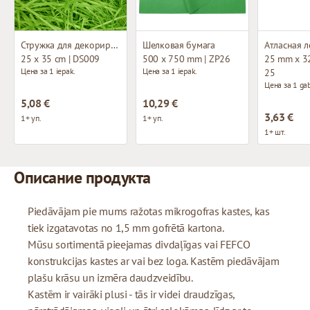
Стружка для декорирования
Шелковая бумага
Атласная л
25 x 35 cm | DS009
500 x 750 mm | ZP26
25 mm x 32
Цена за 1 iepak.
Цена за 1 iepak.
25
Цена за 1 gab
5,08 €
10,29 €
3,63 €
1+ уп.
1+ уп.
1+ шт.
Описание продукта
Piedāvājam pie mums ražotas mikrogofras kastes, kas
tiek izgatavotas no 1,5 mm gofrētā kartona.
Mūsu sortimentā pieejamas divdaļīgas vai FEFCO
konstrukcijas kastes ar vai bez loga. Kastēm piedāvājam
plašu krāsu un izmēra daudzveidību.
Kastēm ir vairāki plusi - tās ir videi draudzīgas,