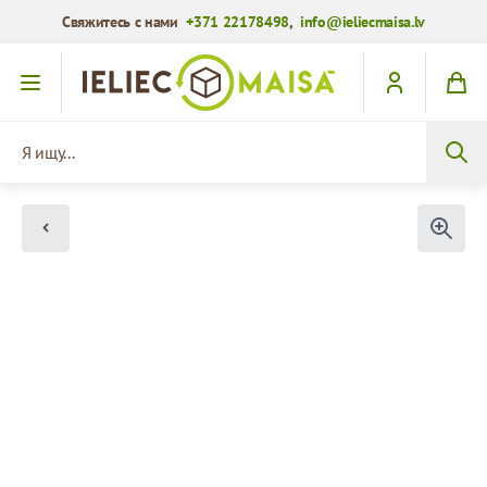
Свяжитесь с нами
+371 22178498
,
info@ieliecmaisa.lv
Перейти к содержимому
Я ищу...