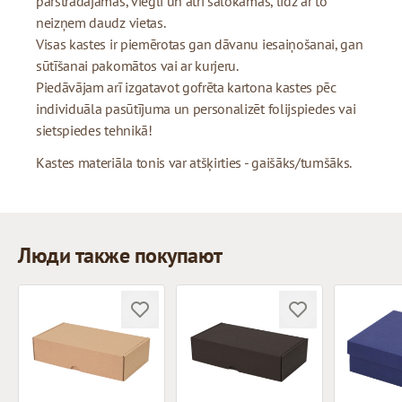
pārstrādājamas, viegli un ātri salokāmas, līdz ar to
neizņem daudz vietas.
Visas kastes ir piemērotas gan dāvanu iesaiņošanai, gan
sūtīšanai pakomātos vai ar kurjeru.
Piedāvājam arī izgatavot gofrēta kartona kastes pēc
individuāla pasūtījuma un personalizēt folijspiedes vai
sietspiedes tehnikā!
Kastes materiāla tonis var atšķirties - gaišāks/tumšāks.
Люди также покупают