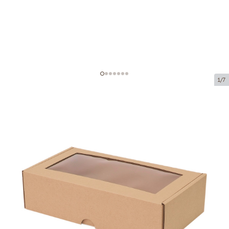
1/7
Коробка из микрогофрокартона с
окном
Код товара:
KL8
Размер:
230 x 127 x 60 mm
Материал:
коричневая микрогофра
Толщина:
1.5 mm
Товар нельзя получить в пункте выдачи.