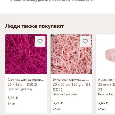
Люди также покупают
Стружка для декорирования
Бумажная стружка для декорирования
Атласная л
25 x 35 cm | DS010
20 x 20 cm (150 grami) |
25 mm x 32
Цена за 1 упаковку
DS212
25
Цена за 1 упаковку
Цена за 1 шт
5,08 €
3,21 €
3,63 €
1+ уп.
1+ уп.
1+ шт.