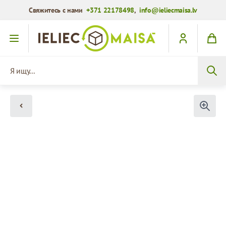
Свяжитесь с нами
+371 22178498
,
info@ieliecmaisa.lv
Перейти к содержимому
Я ищу...