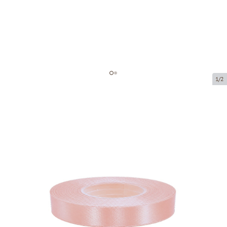
1/2
Атласная лента
Код товара:
8044-12
Размер:
12 mm x 32 m
Tовар можно получить в пункте выдачи.
Цена за 1 штуку
2,42 €