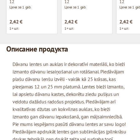
12
12
12
Цена за 1 gab.
Цена за 1 gab.
Цена за 1 gab
2,42 €
2,42 €
2,42 €
1+ шт.
1+ шт.
1+ шт.
Описание продукта
Dāvanu lentes un auklas ir dekoratīvi materiāli, ko bieži
izmanto dāvanu iesaiņošanai un rotāšanai. Piedāvājam
plašu dāvanu lenšu izvēli - vairāk kā 25 krāsas, kas
pieejamas 12 un 25 mm platumā. Lentes bieži izmanto,
lai apsietu dāvanu kastes, dekorētu ziedu pušķus un
veidotu dažādus radošus projektus. Piedāvājam arī
kvalitatīvas džutas un kokvilnas auklas, ko bieži
izmanto gan dāvanu iepakošanā, gan mājsaimniecībā.
Pie mums iespējams pasūti dāvanu lentes ar savu logo!
Piedāvājam apdrukāt lentes gan sublimācijas (pilnkrāsu
drukas tehnikā), gan drukāt zelta vai sudraba tonī.