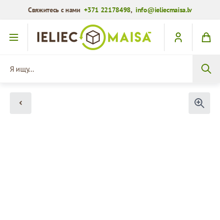
Свяжитесь с нами
+371 22178498
,
info@ieliecmaisa.lv
Перейти к содержимому
Я ищу...