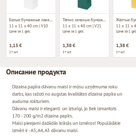
Белые бумажные пакеты с тканевыми ручками
Тёмно зеленые бумажные пакеты с тканевыми ручками
11 x 11 x 40 cm | V10
11 x 11 x 40 cm | V21
11 x 11 x 
Цена за 1 gab.
Цена за 1 gab.
Цена за 1 gab
1,15 €
1,38 €
1,38 €
1+ шт.
1+ шт.
1+ шт.
Описание продукта
Dizaina papīra dāvanu maisi ir mūsu uzņēmuma roku
darbs, kas ražoti no augstas kvalitātes dizaina papīra un
auduma rokturiem.
Dāvanu maisi ir eleganti un izturīgi, jo tiek izmantots
170 - 200 g/m2 dizaina papīrs.
Maisi pieejami dažādās krāsās un izmēros! Populārākie
izmēri ir - A5, A4, A3 dāvanu maisi.