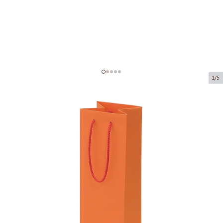
1/5
Оранжевые бумажные пакеты с
тканевыми ручками
Код товара:
V60
Размер:
11 x 11 x 40 cm
Материал:
бумага
Толщина:
200 g/m2
Tовар можно получить в пункте выдачи.