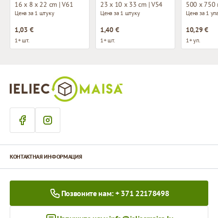
16 x 8 x 22 cm | V61
23 x 10 x 33 cm | V54
500 x 750
Цена за 1 штуку
Цена за 1 штуку
Цена за 1 уп
1,03 €
1,40 €
10,29 €
1+ шт.
1+ шт.
1+ уп.
КОНТАКТНАЯ ИНФОРМАЦИЯ
Позвоните нам: + 371 22178498