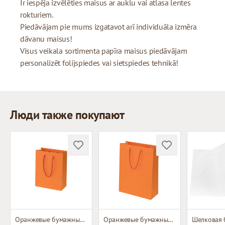
Ir iespēja izvēlēties maisus ar auklu vai atlasa lentes
rokturiem.
Piedāvājam pie mums izgatavot arī individuāla izmēra
dāvanu maisus!
Visus veikala sortimenta papīra maisus piedāvājam
personalizēt folijspiedes vai sietspiedes tehnikā!
Люди также покупают
Оранжевые бумажные пакеты с тканевыми ручками
Оранжевые бумажные пакеты с тканевыми ручками
Шелковая 