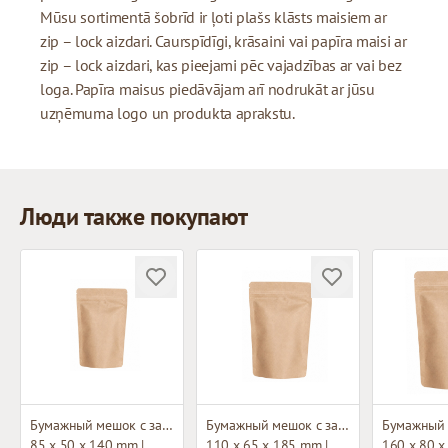
Mūsu sortimentā šobrīd ir ļoti plašs klāsts maisiem ar
zip – lock aizdari. Caurspīdīgi, krāsaini vai papīra maisi ar
zip – lock aizdari, kas pieejami pēc vajadzības ar vai bez
loga. Papīra maisus piedāvājam arī nodrukāt ar jūsu
uzņēmuma logo un produkta aprakstu.
Люди также покупают
Бумажный мешок с застежкой зип-лок
Бумажный мешок с застежкой зип-лок
85 x 50 x 140 mm |
110 x 65 x 185 mm |
160 x 80 x