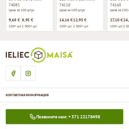
74085
74110
74160
Цена за 100 штук
Цена за 100 штук
Цена за 100
9,68 €
8,95 €
14,16 €
12,95 €
27,10 €
24,
100+ шт.
1 000+ шт.
100+ шт.
1 000+ шт.
100+ шт.
1 0
КОНТАКТНАЯ ИНФОРМАЦИЯ
Позвоните нам: + 371 22178498