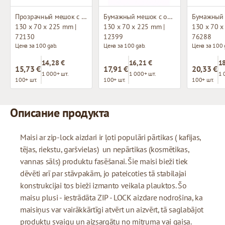
Прозрачный мешок с застежкой зип-лок
Бумажный мешок с окном и застежкой зип-лок
130 x 70 x 225 mm |
130 x 70 x 225 mm |
130 x 70 x
72130
12399
76288
Цена за 100 gab.
Цена за 100 gab.
Цена за 100 
14,28 €
16,21 €
18
15,73 €
17,91 €
20,33 €
1 000+ шт.
1 000+ шт.
1 
100+ шт.
100+ шт.
100+ шт.
Описание продукта
Maisi ar zip-lock aizdari ir ļoti populāri pārtikas ( kafijas,
tējas, riekstu, garšvielas) un nepārtikas (kosmētikas,
vannas sāls) produktu fasēšanai. Šie maisi bieži tiek
dēvēti arī par stāvpakām, jo pateicoties tā stabilajai
konstrukcijai tos bieži izmanto veikala plauktos. Šo
maisu plusi - iestrādāta ZIP - LOCK aizdare nodrošina, ka
maisiņus var vairākkārtīgi atvērt un aizvērt, tā saglabājot
produktu svaigu un aizsargātu no mitruma vai gaisa.