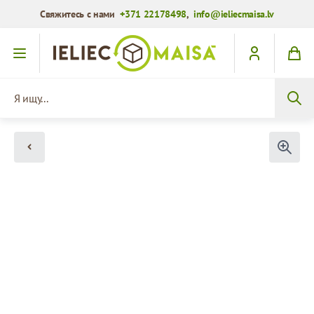
Свяжитесь с нами
+371 22178498
,
info@ieliecmaisa.lv
Перейти к содержимому
Я ищу...