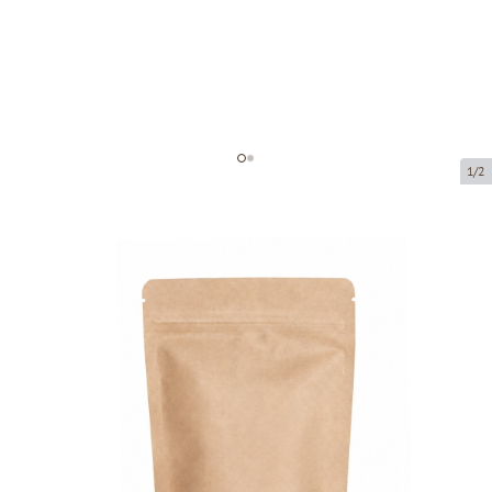
1/2
Бумажный мешок с застежкой
зип-лок
Код товара:
74130
Размер:
130 x 70 x 225 mm
Материал:
Pap50g/Alu7/Pe60
Tовар можно получить в пункте выдачи.