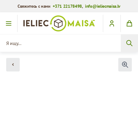
Свяжитесь с нами
+371 22178498
,
info@ieliecmaisa.lv
Перейти к содержимому
Я ищу...