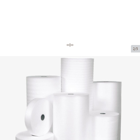
2/3
Пенная пленка в рулонах
Код товара:
FF11
Размер:
1.2 x 150m (2.0mm)
Толщина:
2.0mm
Товар нельзя получить в пункте выдачи.
Цена за 1 м²