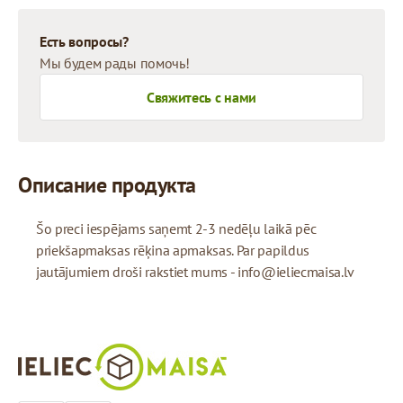
Есть вопросы?
Мы будем рады помочь!
Свяжитесь с нами
Описание продукта
Šo preci iespējams saņemt 2-3 nedēļu laikā pēc
priekšapmaksas rēķina apmaksas. Par papildus
jautājumiem droši rakstiet mums -
info@ieliecmaisa.lv