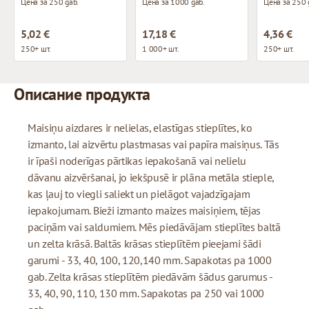
Цена за 250 gab.
Цена за 1000 gab.
Цена за 250 
5,02 €
17,18 €
4,36 €
250+ шт.
1 000+ шт.
250+ шт.
Описание продукта
Maisiņu aizdares ir nelielas, elastīgas stieplītes, ko
izmanto, lai aizvērtu plastmasas vai papīra maisiņus. Tās
ir īpaši noderīgas pārtikas iepakošanā vai nelielu
dāvanu aizvēršanai, jo iekšpusē ir plāna metāla stieple,
kas ļauj to viegli saliekt un pielāgot vajadzīgajam
iepakojumam. Bieži izmanto maizes maisiņiem, tējas
paciņām vai saldumiem. Mēs piedāvājam stieplītes baltā
un zelta krāsā. Baltās krāsas stieplītēm pieejami šādi
garumi - 33, 40, 100, 120,140 mm. Sapakotas pa 1000
gab. Zelta krāsas stieplītēm piedāvām šādus garumus -
33, 40, 90, 110, 130 mm. Sapakotas pa 250 vai 1000