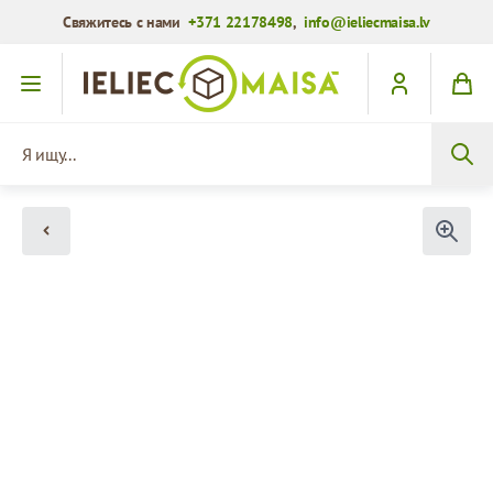
Свяжитесь с нами
+371 22178498
,
info@ieliecmaisa.lv
Перейти к содержимому
Я ищу...