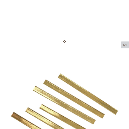
1/1
Золотая проволока
Код товара:
SD002
Размер:
130 mm
Tовар можно получить в пункте выдачи.
Цена за 250 штук
5,02 €