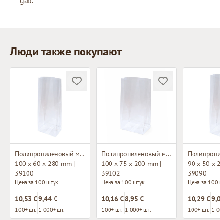
gab.
Люди также покупают
Полипропиленовый мешок с плоским дном
Полипропиленовый мешок с плоским дном
100 x 60 x 280 mm |
100 x 75 x 200 mm |
90 x 50 x 
39100
39102
39090
Цена за 100 штук
Цена за 100 штук
Цена за 100
10,53 €
9,44 €
10,16 €
8,95 €
10,29 €
9,
100+ шт.
1 000+ шт.
100+ шт.
1 000+ шт.
100+ шт.
1 0