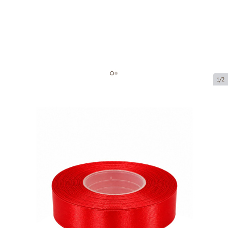
1/2
Атласная лента
Код товара:
8055-25
Размер:
25 mm x 32 m
Tовар можно получить в пункте выдачи.
Цена за 1 штуку
3,63 €