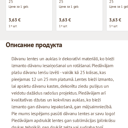
25
25
25
Цена за 1 gab.
Цена за 1 gab.
Цена за 1 gab
3,63 €
3,63 €
3,63 €
1+ шт.
1+ шт.
1+ шт.
Описание продукта
Dāvanu lentes un auklas ir dekoratīvi materiāli, ko bieži
izmanto dāvanu iesaiņošanai un rotāšanai. Piedāvājam
plašu dāvanu lenšu izvēli - vairāk kā 25 krāsas, kas
pieejamas 12 un 25 mm platumā. Lentes bieži izmanto,
lai apsietu dāvanu kastes, dekorētu ziedu pušķus un
veidotu dažādus radošus projektus. Piedāvājam arī
kvalitatīvas džutas un kokvilnas auklas, ko bieži
izmanto gan dāvanu iepakošanā, gan mājsaimniecībā.
Pie mums iespējams pasūti dāvanu lentes ar savu logo!
Piedāvājam apdrukāt lentes gan sublimācijas (pilnkrāsu
drukas tehnikā), gan drukāt zelta vai sudraba tonī.