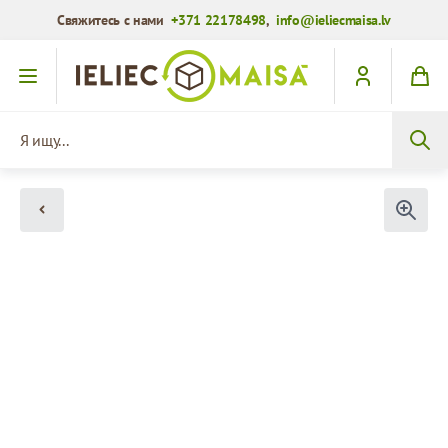
Свяжитесь с нами
+371 22178498
,
info@ieliecmaisa.lv
Перейти к содержимому
Я ищу...