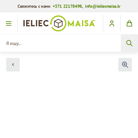
Свяжитесь с нами
+371 22178498
,
info@ieliecmaisa.lv
Перейти к содержимому
Я ищу...