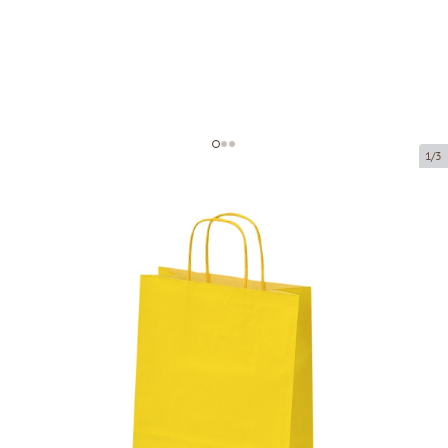
1/3
Жёлтые бумажные пакеты с
плетёными ручками
Код товара:
P04521
Размер:
22 x 10 x 31 cm
Материал:
крафт-бумага
Толщина:
90 g/m2
Tовар можно получить в пункте выдачи.