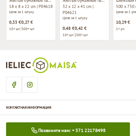
Жёлтые бумажные пакеты с плетёными ручками
Жёлтые бумажные пакеты с плетёными ручками
Шелковая 
18 x 8 x 22 cm | P04618
32 x 12 x 41 cm |
500 x 750
Цена за 1 штуку
Цена за 1 уп
P04621
Цена за 1 штуку
0,33 €
0,27 €
10,29 €
0,48 €
0,42 €
10+ шт.
300+ шт.
1+ уп.
10+ шт.
200+ шт.
КОНТАКТНАЯ ИНФОРМАЦИЯ
Позвоните нам: + 371 22178498