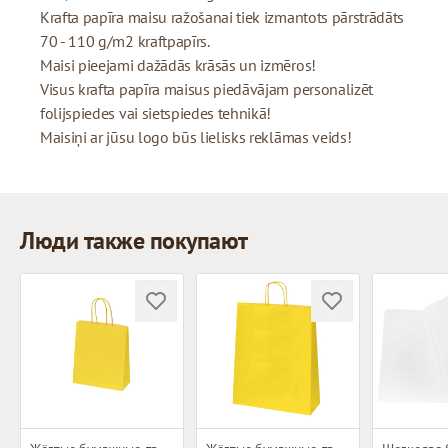
Krafta papīra maisu ražošanai tiek izmantots pārstrādāts
70 - 110 g/m2 kraftpapīrs.
Maisi pieejami dažādās krāsās un izmēros!
Visus krafta papīra maisus piedāvājam personalizēt
folijspiedes vai sietspiedes tehnikā!
Maisiņi ar jūsu logo būs lielisks reklāmas veids!
Люди также покупают