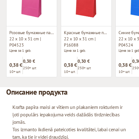
Розовые бумажные пакеты с плетёными ручками
Красные бумажные пакеты с плетёными ручками
22 x 10 x 31 cm |
22 x 10 x 31 cm |
22 x 10 x 3
P04523
P16088
P04524
Цена за 1 gab.
Цена за 1 gab.
Цена за 1 gab
0,30 €
0,30 €
0,3
0,38 €
0,38 €
0,38 €
250+ шт.
250+ шт.
250
10+ шт.
10+ шт.
10+ шт.
Описание продукта
Krafta papīra maisi ar vītiem un plakaniem rokturiem ir
ļoti populārs iepakojuma veids dažādās tirdzniecības
jomās.
Tos izmanto ikdienā pateicoties kvalitātei, labai cenai un
tam, ka tie ir videi draudzīgi.