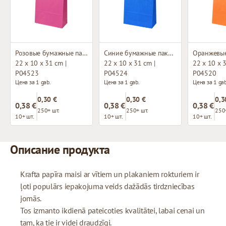
Розовые бумажные пакеты с плетёными ручками
Синие бумажные пакеты с плетёными ручками
22 x 10 x 31 cm |
22 x 10 x 31 cm |
22 x 10 x 3
P04523
P04524
P04520
Цена за 1 gab.
Цена за 1 gab.
Цена за 1 gab
0,30 €
0,30 €
0,3
0,38 €
0,38 €
0,38 €
250+ шт.
250+ шт.
250
10+ шт.
10+ шт.
10+ шт.
Описание продукта
Krafta papīra maisi ar vītiem un plakaniem rokturiem ir
ļoti populārs iepakojuma veids dažādās tirdzniecības
jomās.
Tos izmanto ikdienā pateicoties kvalitātei, labai cenai un
tam, ka tie ir videi draudzīgi.