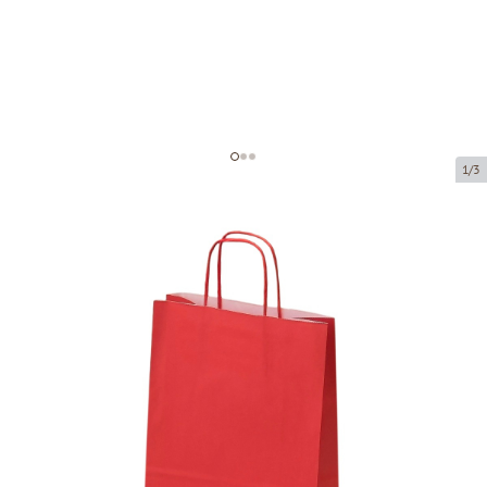
1/3
Красные бумажные пакеты с
плетёными ручками
Код товара:
P16088
Размер:
22 x 10 x 31 cm
Материал:
крафт-бумага
Толщина:
90 g/m2
Tовар можно получить в пункте выдачи.