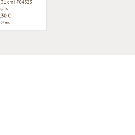
x 31 cm | P04523
 gab.
,30 €
0+ шт.