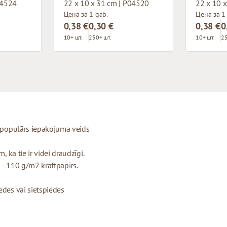
04524
22 x 10 x 31 cm | P04520
22 x 10 
Цена за 1 gab.
Цена за 1
0,38 €
0,30 €
0,38 €
0
10+ шт.
250+ шт.
10+ шт.
25
ti populārs iepakojuma veids
, ka tie ir videi draudzīgi.
 - 110 g/m2 kraftpapīrs.
edes vai sietspiedes