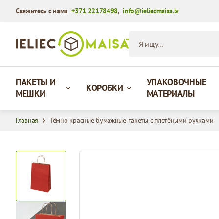
Свяжитесь с нами
+371 22178498
,
info@ieliecmaisa.lv
Перейти к содержимому
Я ищу...
ПАКЕТЫ И
УПАКОВОЧНЫЕ
КОРОБКИ
МЕШКИ
МАТЕРИАЛЫ
Главная
Тёмно красные бумажные пакеты с плетёными ручками
View larger image
View larger image