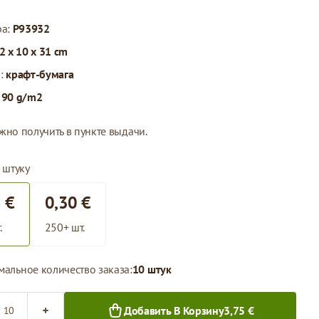
ра:
P93932
2 x 10 x 31 cm
л:
крафт-бумага
:
90 g/m2
жно получить в пункте выдачи.
 штуку
 €
0,30 €
.
250+ шт.
альное количество заказа:
10 штук
во
Добавить В Корзину
3,75 €