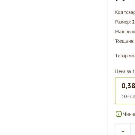
Код това
Размер:
2
Материа
Толщина
Tовар мо
Цена за 1
0,38
10+ шт
Миним
Количест