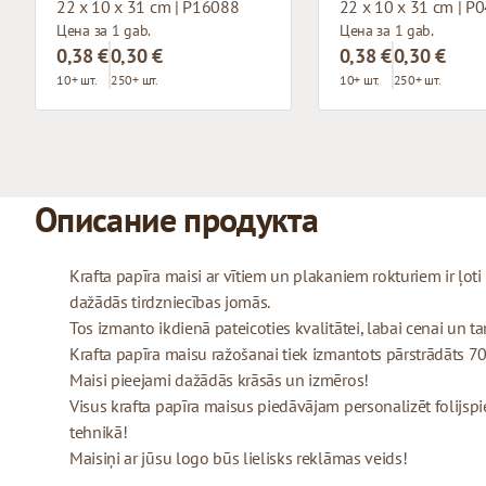
22 x 10 x 31 cm | P16088
22 x 10 x 31 cm | P
Цена за 1 gab.
Цена за 1 gab.
0,38 €
0,30 €
0,38 €
0,30 €
10+ шт.
250+ шт.
10+ шт.
250+ шт.
Описание продукта
Krafta papīra maisi ar vītiem un plakaniem rokturiem ir ļo
dažādās tirdzniecības jomās.
Tos izmanto ikdienā pateicoties kvalitātei, labai cenai un tam
Krafta papīra maisu ražošanai tiek izmantots pārstrādāts 70
Maisi pieejami dažādās krāsās un izmēros!
Visus krafta papīra maisus piedāvājam personalizēt folijspi
tehnikā!
Maisiņi ar jūsu logo būs lielisks reklāmas veids!