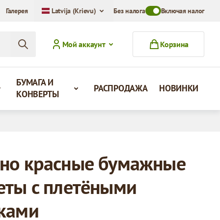
Галерея
Latvija (Krievu)
Без налога
Toggle VAT Mode Swit
Включая налог
Мой аккаунт
Корзина
БУМАГА И
РАСПРОДАЖА
НОВИНКИ
КОНВЕРТЫ
но красные бумажные
еты с плетёными
ками