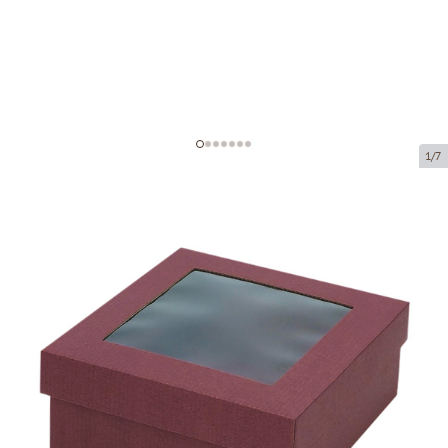
1/7
Коробка из микрогофрокартона с
окном
Код товара:
KL96
Размер:
250 x 250 x 100 mm
Материал:
бордовая микрогофра
Толщина:
1.5 mm
Товар нельзя получить в пункте выдачи.