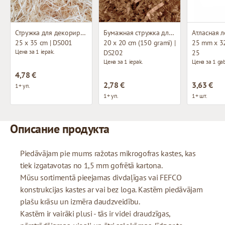
Стружка для декорирования
Бумажная стружка для декорирования
Атласная л
25 x 35 cm | DS001
20 x 20 cm (150 grami) |
25 mm x 32
Цена за 1 iepak.
DS202
25
Цена за 1 iepak.
Цена за 1 gab
4,78 €
2,78 €
3,63 €
1+ уп.
1+ уп.
1+ шт.
Описание продукта
Piedāvājam pie mums ražotas mikrogofras kastes, kas
tiek izgatavotas no 1,5 mm gofrētā kartona.
Mūsu sortimentā pieejamas divdaļīgas vai FEFCO
konstrukcijas kastes ar vai bez loga. Kastēm piedāvājam
plašu krāsu un izmēra daudzveidību.
Kastēm ir vairāki plusi - tās ir videi draudzīgas,