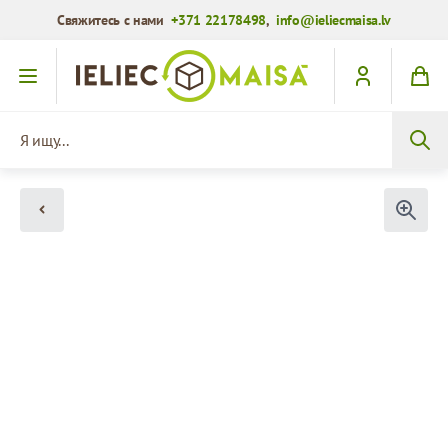
Свяжитесь с нами
+371 22178498
,
info@ieliecmaisa.lv
Перейти к содержимому
Я ищу...