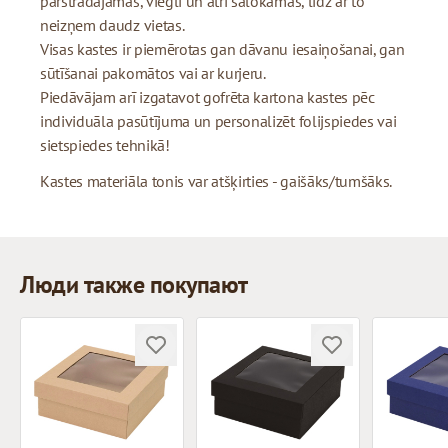
pārstrādājamas, viegli un ātri salokāmas, līdz ar to
neizņem daudz vietas.
Visas kastes ir piemērotas gan dāvanu iesaiņošanai, gan
sūtīšanai pakomātos vai ar kurjeru.
Piedāvājam arī izgatavot gofrēta kartona kastes pēc
individuāla pasūtījuma un personalizēt folijspiedes vai
sietspiedes tehnikā!
Kastes materiāla tonis var atšķirties - gaišāks/tumšāks.
Люди также покупают