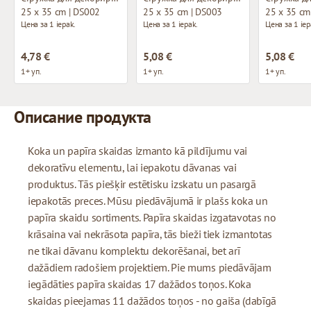
25 x 35 cm | DS002
25 x 35 cm | DS003
25 x 35 cm
Цена за 1 iepak.
Цена за 1 iepak.
Цена за 1 iep
4,78 €
5,08 €
5,08 €
1+ уп.
1+ уп.
1+ уп.
Описание продукта
Koka un papīra skaidas izmanto kā pildījumu vai
dekoratīvu elementu, lai iepakotu dāvanas vai
produktus. Tās piešķir estētisku izskatu un pasargā
iepakotās preces. Mūsu piedāvājumā ir plašs koka un
papīra skaidu sortiments. Papīra skaidas izgatavotas no
krāsaina vai nekrāsota papīra, tās bieži tiek izmantotas
ne tikai dāvanu komplektu dekorēšanai, bet arī
dažādiem radošiem projektiem. Pie mums piedāvājam
iegādāties papīra skaidas 17 dažādos toņos. Koka
skaidas pieejamas 11 dažādos toņos - no gaiša (dabīgā