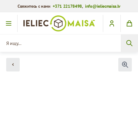
Свяжитесь с нами
+371 22178498
,
info@ieliecmaisa.lv
Перейти к содержимому
Я ищу...