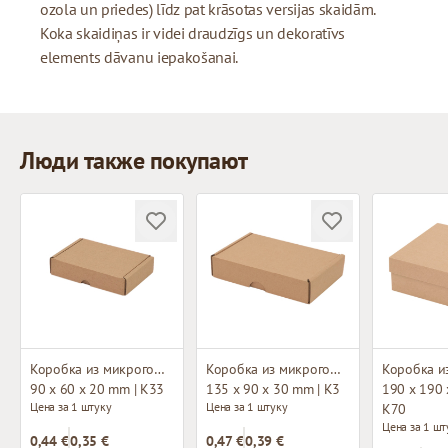
ozola un priedes) līdz pat krāsotas versijas skaidām.
Koka skaidiņas ir videi draudzīgs un dekoratīvs
elements dāvanu iepakošanai.
Люди также покупают
Коробка из микрогофрокартона
Коробка из микрогофрокартона
90 x 60 x 20 mm | K33
135 x 90 x 30 mm | K3
190 x 190 
Цена за 1 штуку
Цена за 1 штуку
K70
Цена за 1 шт
0,44 €
0,35 €
0,47 €
0,39 €