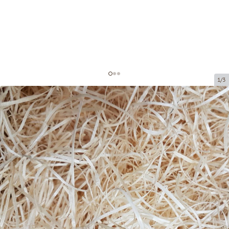
1/3
Стружка для декорирования
Код товара:
DS001
Размер:
25 x 35 cm
Материал:
сосна
Tовар можно получить в пункте выдачи.
Цена за 1 упаковку