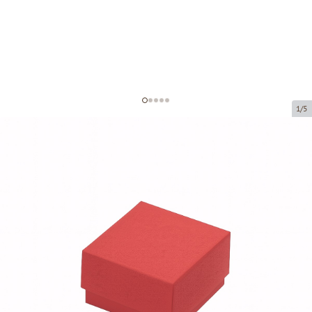
1/5
Картонные коробки без окна
Код товара:
VK70
Размер:
50 x 50 x 30 mm
Материал:
картон
Толщина:
320 g/m2
Tовар можно получить в пункте выдачи.