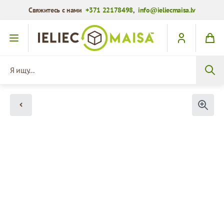
Свяжитесь с нами
+371 22178498
,
info@ieliecmaisa.lv
Перейти к содержимому
Я ищу...