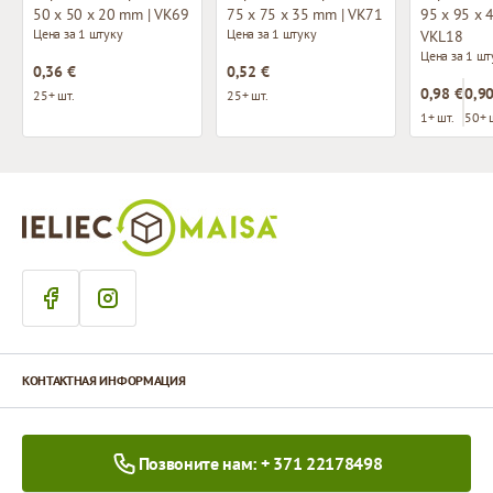
50 x 50 x 20 mm | VK69
75 x 75 x 35 mm | VK71
95 x 95 x 
Цена за 1 штуку
Цена за 1 штуку
VKL18
Цена за 1 шт
0,36 €
0,52 €
0,98 €
0,90
25+ шт.
25+ шт.
1+ шт.
50+ 
КОНТАКТНАЯ ИНФОРМАЦИЯ
Позвоните нам: + 371 22178498