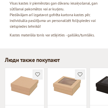
Visas kastes ir piemērotas gan dāvanu iesaiņošanai, gan
sūtīšanai pakomātos vai ar kurjeru.
Piedāvājam arī izgatavot gofrēta kartona kastes pēc
individuāla pasūtījuma un personalizēt folijspiedes vai
sietspiedes tehnikā!
Kastes materiāla tonis var atšķirties - gaišāks/tumšāks.
Люди также покупают