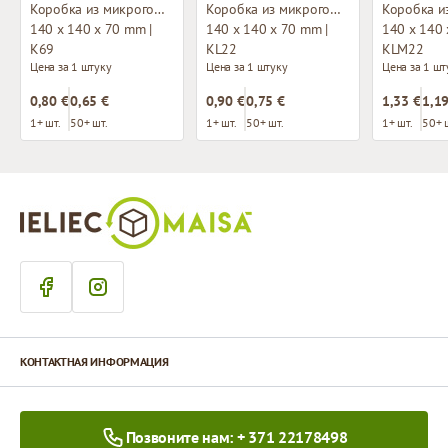
Коробка из микрогофрокартона
Коробка из микрогофрокартона с окном
140 x 140 x 70 mm |
140 x 140 x 70 mm |
140 x 140 
K69
KL22
KLM22
Цена за 1 штуку
Цена за 1 штуку
Цена за 1 шт
0,80 €
0,65 €
0,90 €
0,75 €
1,33 €
1,19
1+ шт.
50+ шт.
1+ шт.
50+ шт.
1+ шт.
50+ 
КОНТАКТНАЯ ИНФОРМАЦИЯ
Позвоните нам: + 371 22178498