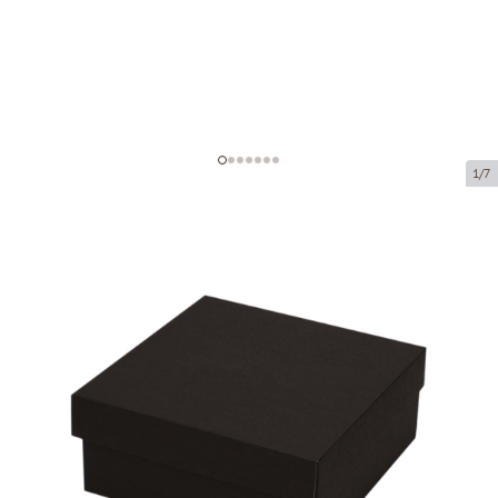
1/7
Коробка из микрогофрокартона
Код товара:
KM62
Размер:
140 x 140 x 70 mm
Материал:
черная микрогофра
Толщина:
1.5 mm
Tовар можно получить в пункте выдачи.