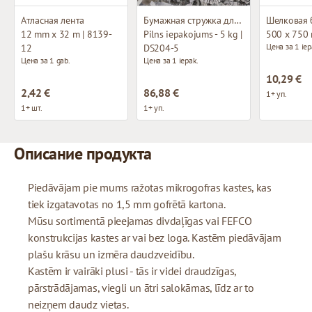
Атласная лента
Бумажная стружка для декорирования
Шелковая 
12 mm x 32 m | 8139-
Pilns iepakojums - 5 kg |
500 x 750
Цена за 1 iep
12
DS204-5
Цена за 1 gab.
Цена за 1 iepak.
10,29 €
2,42 €
86,88 €
1+ уп.
1+ шт.
1+ уп.
Описание продукта
Piedāvājam pie mums ražotas mikrogofras kastes, kas
tiek izgatavotas no 1,5 mm gofrētā kartona.
Mūsu sortimentā pieejamas divdaļīgas vai FEFCO
konstrukcijas kastes ar vai bez loga. Kastēm piedāvājam
plašu krāsu un izmēra daudzveidību.
Kastēm ir vairāki plusi - tās ir videi draudzīgas,
pārstrādājamas, viegli un ātri salokāmas, līdz ar to
neizņem daudz vietas.