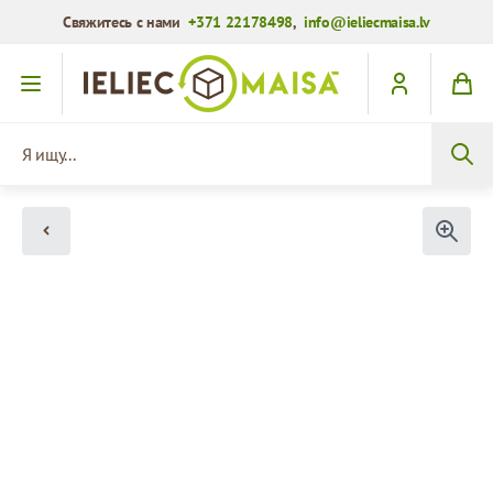
Свяжитесь с нами
+371 22178498
,
info@ieliecmaisa.lv
Перейти к содержимому
Я ищу...