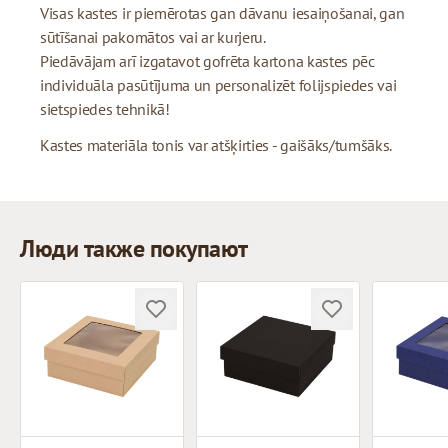
Visas kastes ir piemērotas gan dāvanu iesaiņošanai, gan
sūtīšanai pakomātos vai ar kurjeru.
Piedāvājam arī izgatavot gofrēta kartona kastes pēc
individuāla pasūtījuma un personalizēt folijspiedes vai
sietspiedes tehnikā!
Kastes materiāla tonis var atšķirties - gaišāks/tumšāks.
Люди также покупают