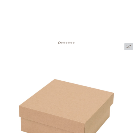
1/7
Коробка из микрогофрокартона
Код товара:
K69
Размер:
140 x 140 x 70 mm
Материал:
коричневая микрогофра
Толщина:
1.5 mm
Tовар можно получить в пункте выдачи.