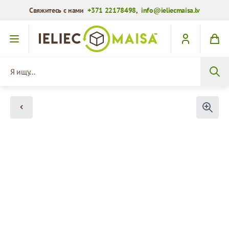
Свяжитесь с нами
+371 22178498
,
info@ieliecmaisa.lv
Перейти к содержимому
Я ищу...