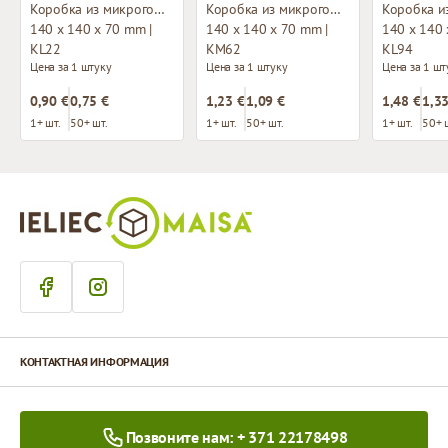
Коробка из микрогофрокартона с окном
Коробка из микрогофрокартона
140 x 140 x 70 mm |
140 x 140 x 70 mm |
140 x 140 
KL22
KM62
KL94
Цена за 1 штуку
Цена за 1 штуку
Цена за 1 шт
0,90 €
0,75 €
1,23 €
1,09 €
1,48 €
1,33
1+ шт.
50+ шт.
1+ шт.
50+ шт.
1+ шт.
50+ 
КОНТАКТНАЯ ИНФОРМАЦИЯ
Позвоните нам: + 371 22178498