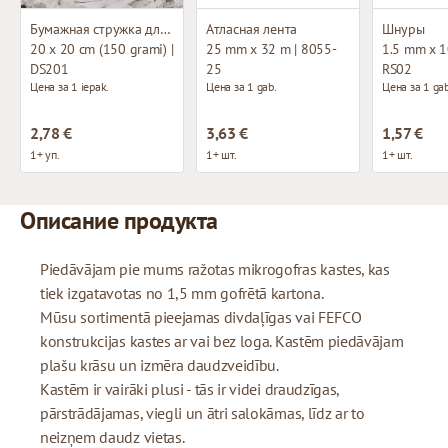
Бумажная стружка для декорирования
Атласная лента
Шнуры
20 x 20 cm (150 grami) |
25 mm x 32 m | 8055-
1.5 mm x 1
DS201
25
RS02
Цена за 1 iepak.
Цена за 1 gab.
Цена за 1 gab
2,78 €
3,63 €
1,57 €
1+ уп.
1+ шт.
1+ шт.
Описание продукта
Piedāvājam pie mums ražotas mikrogofras kastes, kas
tiek izgatavotas no 1,5 mm gofrētā kartona.
Mūsu sortimentā pieejamas divdaļīgas vai FEFCO
konstrukcijas kastes ar vai bez loga. Kastēm piedāvājam
plašu krāsu un izmēra daudzveidību.
Kastēm ir vairāki plusi - tās ir videi draudzīgas,
pārstrādājamas, viegli un ātri salokāmas, līdz ar to
neizņem daudz vietas.