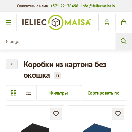
Свяжитесь с нами
+371 22178498
,
info@ieliecmaisa.lv
Перейти к содержимому
Я ищу...
Коробки из картона без
окошка
21
Фильтры
Сортировать по