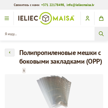
Свяжитесь с нами
+371 22178498
,
info@ieliecmaisa.lv
Перейти к содержимому
Я ищу...
Полипропиленовые мешки с
боковыми закладками (OPP)
5