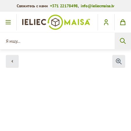
Свяжитесь с нами
+371 22178498
,
info@ieliecmaisa.lv
Перейти к содержимому
Я ищу...