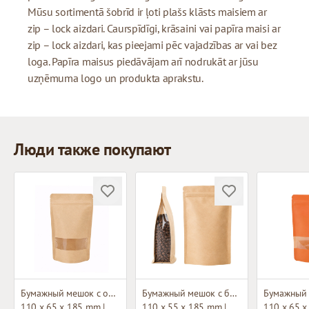
Mūsu sortimentā šobrīd ir ļoti plašs klāsts maisiem ar
zip – lock aizdari. Caurspīdīgi, krāsaini vai papīra maisi ar
zip – lock aizdari, kas pieejami pēc vajadzības ar vai bez
loga. Papīra maisus piedāvājam arī nodrukāt ar jūsu
uzņēmuma logo un produkta aprakstu.
Люди также покупают
Бумажный мешок с окном и застежкой зип-лок
Бумажный мешок с боковым окном и застежкой зип-лок
110 x 65 x 185 mm |
110 x 55 x 185 mm |
110 x 65 x