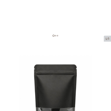
1/3
Бумажный мешок с окном и
застежкой зип-лок
Код товара:
76111
Размер:
110 x 65 x 185 mm
Материал:
Pap50g/CPP/Pe60
Tовар можно получить в пункте выдачи.