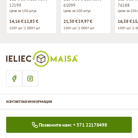
12199
61099
76188
Цена за 100 штук
Цена за 100 штук
Цена за 100
14,16 €
12,83 €
21,30 €
19,97 €
16,58 €
15
100+ шт.
1 000+ шт.
100+ шт.
1 000+ шт.
100+ шт.
1 0
КОНТАКТНАЯ ИНФОРМАЦИЯ
Позвоните нам: + 371 22178498