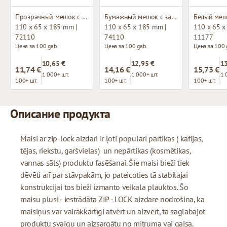
Прозрачный мешок с застежкой зип-лок
Бумажный мешок с застежкой зип-лок
110 x 65 x 185 mm |
110 x 65 x 185 mm |
110 x 65 x
72110
74110
11177
Цена за 100 gab.
Цена за 100 gab.
Цена за 100 
10,65 €
12,95 €
13
11,74 €
14,16 €
15,73 €
1 000+ шт.
1 000+ шт.
1 
100+ шт.
100+ шт.
100+ шт.
Описание продукта
Maisi ar zip-lock aizdari ir ļoti populāri pārtikas ( kafijas,
tējas, riekstu, garšvielas) un nepārtikas (kosmētikas,
vannas sāls) produktu fasēšanai. Šie maisi bieži tiek
dēvēti arī par stāvpakām, jo pateicoties tā stabilajai
konstrukcijai tos bieži izmanto veikala plauktos. Šo
maisu plusi - iestrādāta ZIP - LOCK aizdare nodrošina, ka
maisiņus var vairākkārtīgi atvērt un aizvērt, tā saglabājot
produktu svaigu un aizsargātu no mitruma vai gaisa.