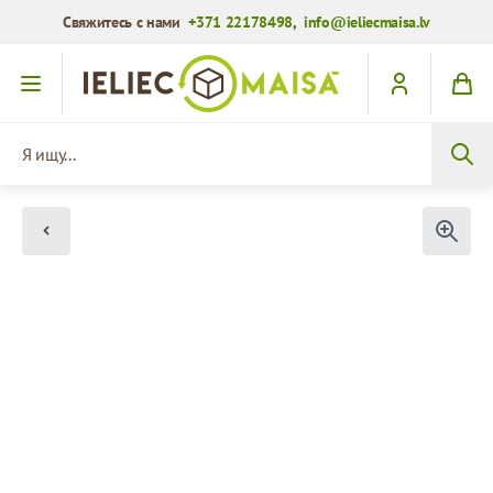
Свяжитесь с нами
+371 22178498
,
info@ieliecmaisa.lv
Перейти к содержимому
Я ищу...