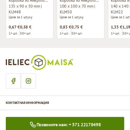
Коробка из микрогофрокартона с окном
Коробка из микрогофрокартона с окном
135 x 90 x 30 mm |
100 x 100 x 70 mm |
140 x 140 
KLM48
KLM50
KLM22
Цена за 1 штуку
Цена за 1 штуку
Цена за 1 шт
0,67 €
0,58 €
0,83 €
0,75 €
1,33 €
1,19
1+ шт.
50+ шт.
1+ шт.
50+ шт.
1+ шт.
50+ 
КОНТАКТНАЯ ИНФОРМАЦИЯ
Позвоните нам: + 371 22178498