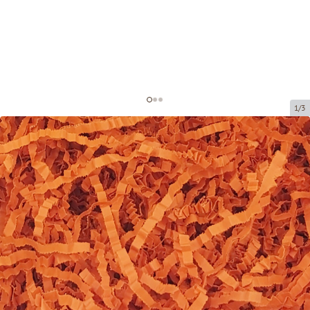
1/3
Бумажная стружка для
декорирования
Код товара:
DS203
Размер:
20 x 20 cm (150 grami)
Материал:
бумага, 4 мм
Tовар можно получить в пункте выдачи.