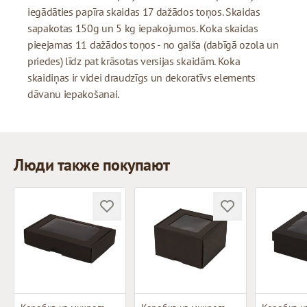
iegādāties papīra skaidas 17 dažādos toņos. Skaidas
sapakotas 150g un 5 kg iepakojumos. Koka skaidas
pieejamas 11 dažādos toņos - no gaiša (dabīgā ozola un
priedes) līdz pat krāsotas versijas skaidām. Koka
skaidiņas ir videi draudzīgs un dekoratīvs elements
dāvanu iepakošanai.
Люди также покупают