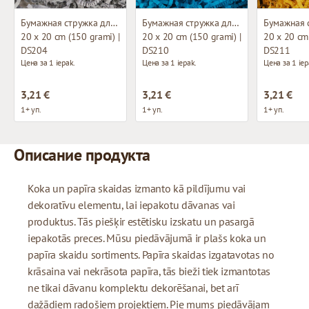
Бумажная стружка для декорирования
Бумажная стружка для декорирования
20 x 20 cm (150 grami) |
20 x 20 cm (150 grami) |
20 x 20 cm 
DS204
DS210
DS211
Цена за 1 iepak.
Цена за 1 iepak.
Цена за 1 iep
3,21 €
3,21 €
3,21 €
1+ уп.
1+ уп.
1+ уп.
Описание продукта
Koka un papīra skaidas izmanto kā pildījumu vai
dekoratīvu elementu, lai iepakotu dāvanas vai
produktus. Tās piešķir estētisku izskatu un pasargā
iepakotās preces. Mūsu piedāvājumā ir plašs koka un
papīra skaidu sortiments. Papīra skaidas izgatavotas no
krāsaina vai nekrāsota papīra, tās bieži tiek izmantotas
ne tikai dāvanu komplektu dekorēšanai, bet arī
dažādiem radošiem projektiem. Pie mums piedāvājam