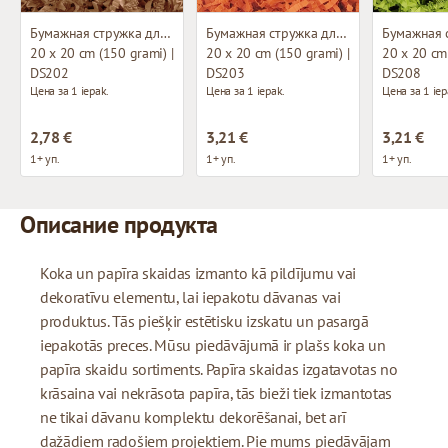
Бумажная стружка для декорирования
Бумажная стружка для декорирования
20 x 20 cm (150 grami) |
20 x 20 cm (150 grami) |
20 x 20 cm 
DS202
DS203
DS208
Цена за 1 iepak.
Цена за 1 iepak.
Цена за 1 iep
2,78 €
3,21 €
3,21 €
1+ уп.
1+ уп.
1+ уп.
Описание продукта
Koka un papīra skaidas izmanto kā pildījumu vai
dekoratīvu elementu, lai iepakotu dāvanas vai
produktus. Tās piešķir estētisku izskatu un pasargā
iepakotās preces. Mūsu piedāvājumā ir plašs koka un
papīra skaidu sortiments. Papīra skaidas izgatavotas no
krāsaina vai nekrāsota papīra, tās bieži tiek izmantotas
ne tikai dāvanu komplektu dekorēšanai, bet arī
dažādiem radošiem projektiem. Pie mums piedāvājam