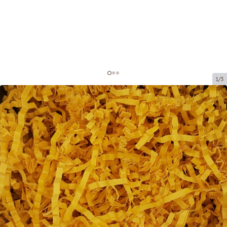
1/3
Бумажная стружка для
декорирования
Код товара:
DS211
Размер:
20 x 20 cm (150 grami)
Материал:
бумага, 4 мм
Tовар можно получить в пункте выдачи.