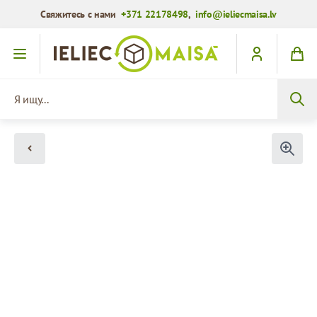
Свяжитесь с нами
+371 22178498
,
info@ieliecmaisa.lv
Перейти к содержимому
Я ищу...