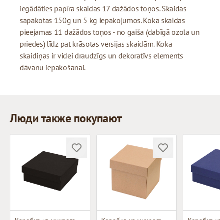
iegādāties papīra skaidas 17 dažādos toņos. Skaidas
sapakotas 150g un 5 kg iepakojumos. Koka skaidas
pieejamas 11 dažādos toņos - no gaiša (dabīgā ozola un
priedes) līdz pat krāsotas versijas skaidām. Koka
skaidiņas ir videi draudzīgs un dekoratīvs elements
dāvanu iepakošanai.
Люди также покупают