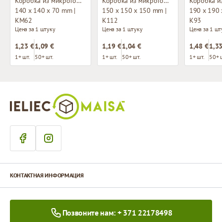
Коробка из микрогофрокартона
Коробка из микрогофрокартона
140 x 140 x 70 mm |
150 x 150 x 150 mm |
190 x 190 
KM62
K112
K93
Цена за 1 штуку
Цена за 1 штуку
Цена за 1 шт
1,23 €
1,09 €
1,19 €
1,04 €
1,48 €
1,33
1+ шт.
50+ шт.
1+ шт.
50+ шт.
1+ шт.
50+ 
КОНТАКТНАЯ ИНФОРМАЦИЯ
Позвоните нам: + 371 22178498