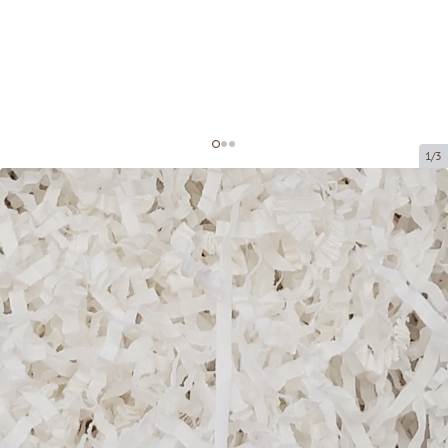
1/3
Бумажная стружка для
декорирования
Код товара:
DS201-5
Размер:
Pilns iepakojums - 5 kg
Материал:
бумага, 4 мм
Товар нельзя получить в пункте выдачи.