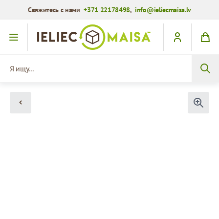
Свяжитесь с нами
+371 22178498
,
info@ieliecmaisa.lv
Перейти к содержимому
Я ищу...