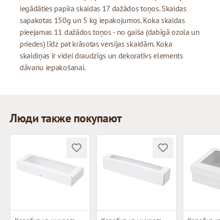
iegādāties papīra skaidas 17 dažādos toņos. Skaidas
sapakotas 150g un 5 kg iepakojumos. Koka skaidas
pieejamas 11 dažādos toņos - no gaiša (dabīgā ozola un
priedes) līdz pat krāsotas versijas skaidām. Koka
skaidiņas ir videi draudzīgs un dekoratīvs elements
dāvanu iepakošanai.
Люди также покупают