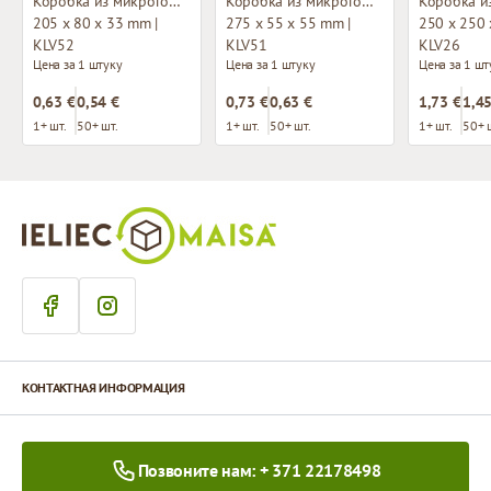
Коробка из микрогофрокартона с окном
Коробка из микрогофрокартона с окном
205 x 80 x 33 mm |
275 x 55 x 55 mm |
250 x 250 
KLV52
KLV51
KLV26
Цена за 1 штуку
Цена за 1 штуку
Цена за 1 шт
0,63 €
0,54 €
0,73 €
0,63 €
1,73 €
1,45
1+ шт.
50+ шт.
1+ шт.
50+ шт.
1+ шт.
50+ 
КОНТАКТНАЯ ИНФОРМАЦИЯ
Позвоните нам: + 371 22178498