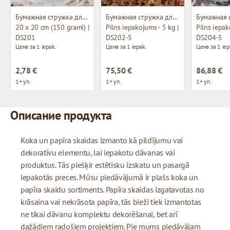
Бумажная стружка для декорирования
Бумажная стружка для декорирования
20 x 20 cm (150 grami) |
Pilns iepakojums - 5 kg |
Pilns iepak
DS201
DS202-5
DS204-5
Цена за 1 iepak.
Цена за 1 iepak.
Цена за 1 iep
2,78 €
75,50 €
86,88 €
1+ уп.
1+ уп.
1+ уп.
Описание продукта
Koka un papīra skaidas izmanto kā pildījumu vai
dekoratīvu elementu, lai iepakotu dāvanas vai
produktus. Tās piešķir estētisku izskatu un pasargā
iepakotās preces. Mūsu piedāvājumā ir plašs koka un
papīra skaidu sortiments. Papīra skaidas izgatavotas no
krāsaina vai nekrāsota papīra, tās bieži tiek izmantotas
ne tikai dāvanu komplektu dekorēšanai, bet arī
dažādiem radošiem projektiem. Pie mums piedāvājam