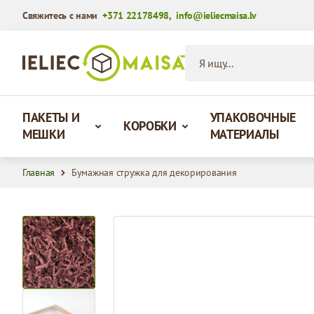
Свяжитесь с нами
+371 22178498
,
info@ieliecmaisa.lv
Перейти к содержимому
Я ищу...
ПАКЕТЫ И
УПАКОВОЧНЫЕ
КОРОБКИ
МЕШКИ
МАТЕРИАЛЫ
Главная
Бумажная стружка для декорирования
View larger image
View larger image