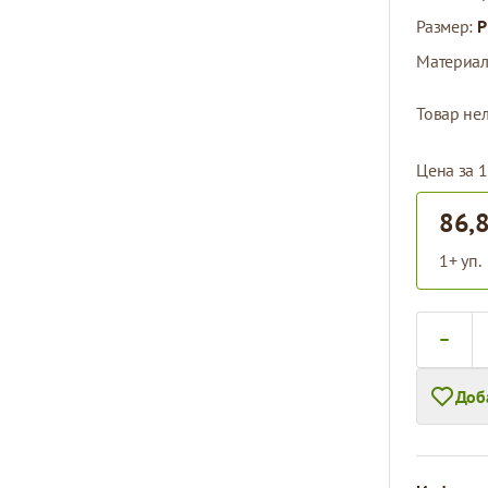
Размер:
P
Материа
Товар нел
Цена за 1
86,
1+ уп.
Количест
Доб