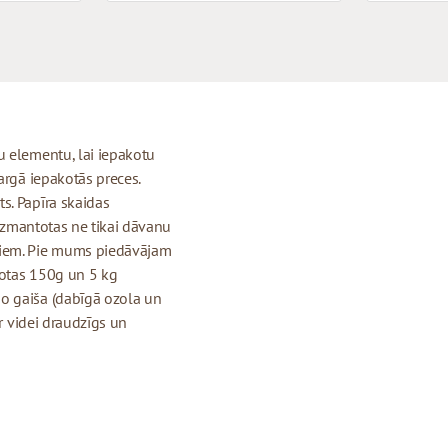
u elementu, lai iepakotu
argā iepakotās preces.
s. Papīra skaidas
 izmantotas ne tikai dāvanu
tiem. Pie mums piedāvājam
kotas 150g un 5 kg
o gaiša (dabīgā ozola un
ir videi draudzīgs un