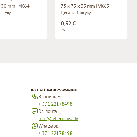
x 30 mm | VK64
75 x 75 x 35 mm | VK65
 штуку
Цена за 1 штуку
0,52 €
25+ шт.
КОНТАКТНАЯ ИНФОРМАЦИЯ
Звони нам
+ 371 22178498
Эл. почта
info@ieliecmaisa.lv
Whatsapp
+ 371 22178498