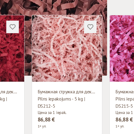
Бумажная стружка для декорирования
Бумажная стружка для декорирования
kg |
Pilns iepakojums - 5 kg |
Pilns iep
DS212-5
DS215-5
Цена за 1 iepak.
Цена за 1 
86,88 €
86,88 €
1+ уп.
1+ уп.