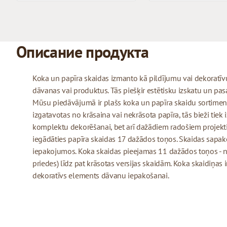
Описание продукта
Koka un papīra skaidas izmanto kā pildījumu vai dekoratīv
dāvanas vai produktus. Tās piešķir estētisku izskatu un pas
Mūsu piedāvājumā ir plašs koka un papīra skaidu sortiment
izgatavotas no krāsaina vai nekrāsota papīra, tās bieži tiek
komplektu dekorēšanai, bet arī dažādiem radošiem projek
iegādāties papīra skaidas 17 dažādos toņos. Skaidas sapa
iepakojumos. Koka skaidas pieejamas 11 dažādos toņos - n
priedes) līdz pat krāsotas versijas skaidām. Koka skaidiņas 
dekoratīvs elements dāvanu iepakošanai.