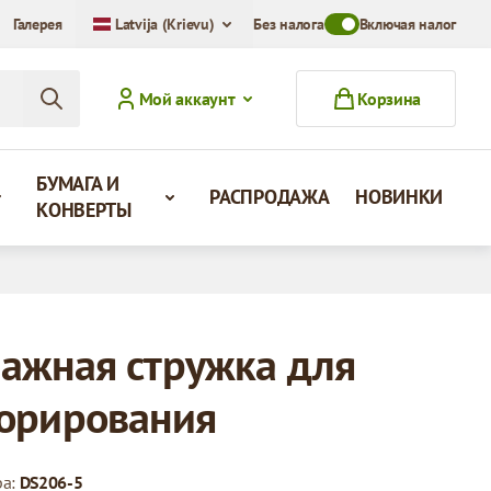
Галерея
Latvija (Krievu)
Без налога
Toggle VAT Mode Swit
Включая налог
Мой аккаунт
Корзина
БУМАГА И
РАСПРОДАЖА
НОВИНКИ
КОНВЕРТЫ
ажная стружка для
орирования
ра:
DS206-5