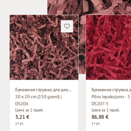
Бумажная стружка для декорирования
20 x 20 cm (150 grami) |
Pilns iepakojums - 5 
DS206
DS207-5
Цена за 1 iepak.
Цена за 1 iepak.
3,21 €
86,88 €
1+ уп.
1+ уп.