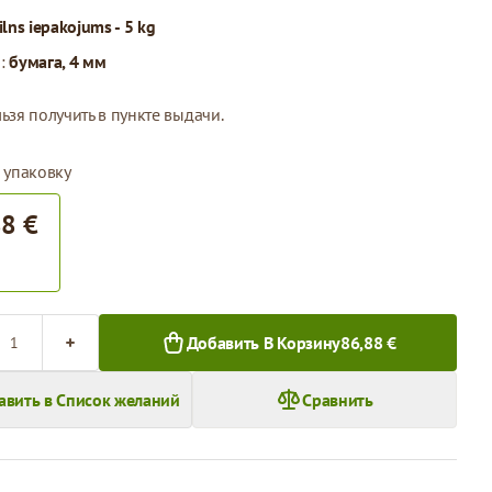
ilns iepakojums - 5 kg
л:
бумага, 4 мм
ьзя получить в пункте выдачи.
 упаковку
88 €
во
Добавить В Корзину
86,88 €
авить в Список желаний
Сравнить