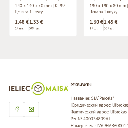
140 x 140 x 70 mm | KL99
190 x 190 x 80 mm 
Цена за 1 штуку
Цена за 1 штуку
1,48 €
1,33 €
1,60 €
1,45 €
1+ шт.
50+ шт.
1+ шт.
50+ шт.
РЕКВИЗИТЫ
Название: SIA “Parcels”
Юридический адрес: Ulbrokas 
Фактический адрес: Ulbrokas i
Рег. № 40003480961
Номер счета: LV69HABA0001