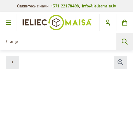
Свяжитесь с нами
+371 22178498
,
info@ieliecmaisa.lv
Перейти к содержимому
Я ищу...