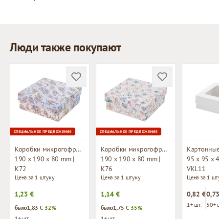
Люди также покупают
СПЕЦИАЛЬНОЕ ПРЕДЛОЖЕНИЕ
СПЕЦИАЛЬНОЕ ПРЕДЛОЖЕНИЕ
Коробки микрогофры с дизайном
Коробки микрогофры с дизайном
190 x 190 x 80 mm |
190 x 190 x 80 mm |
95 x 95 x 
K72
K76
VKL11
Цена за 1 штуку
Цена за 1 штуку
Цена за 1 шт
1,23 €
1,14 €
0,82 €
0,73
1+ шт.
50+ 
было
1,83 €
-32%
было
1,75 €
-35%
1+ шт.
1+ шт.