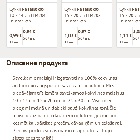
Сумки на завязках
Сумки на завязках
Сумки на з
10 x 14 cm | LM204
15 x 20 cm | LM202
15 x 20 cm
Цена за 1 gab.
Цена за 1 gab.
Цена за 1 gab
0,94 €
0,97 €
1,0
0,99 €
1,03 €
1,11 €
50+ шт.
50+ шт.
50+ 
1+ шт.
1+ шт.
1+ шт.
Описание продукта
Savelkamie maisiņi ir izgatavoti no 100% kokvilnas
auduma un augšpusē ir savelkami ar aukliņu. Mēs
piedāvājam trīs izmēru savelkamos kokvilnas maisiņus -
10 x 14 cm, 15 x 20 cm un 25 x 30 cm. Visi izmēri
pieejami melnā un dabiski baltā kokvilnas tonī. Šie
maisi tiek izmantoti dažādiem nolūkiem, piemēram -
kosmētikai, pārtikas precēm, dāvaniņām un ceļošanai.
Piedāvājam kokvilnas maisiņus apdrukāt ar logo
sietspiedes tehnikā!