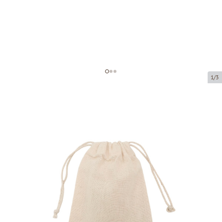
1/3
Сумки на завязках
Код товара:
LM201
Размер:
10 x 14 cm
Материал:
100% хлопок
Толщина:
140 g/m2
Tовар можно получить в пункте выдачи.