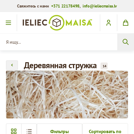
Свяжитесь с нами
+371 22178498
,
info@ieliecmaisa.lv
Перейти к содержимому
Я ищу...
Деревянная стружка
14
Фильтры
Сортировать по